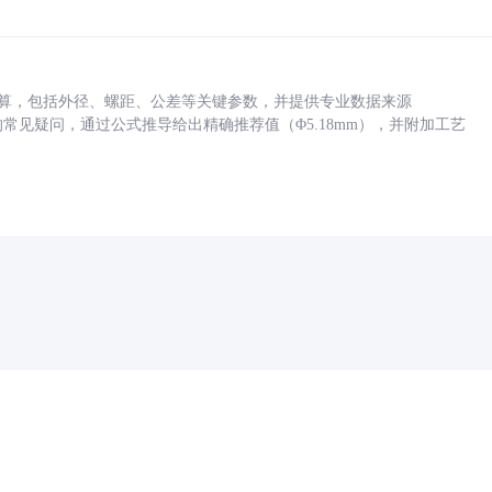
底孔计算，包括外径、螺距、公差等关键参数，并提供专业数据来源
孔尺寸的常见疑问，通过公式推导给出精确推荐值（Φ5.18mm），并附加工艺
药品医疗器械网络信息服务备案(京)网药械信息备字（2021）第00159号