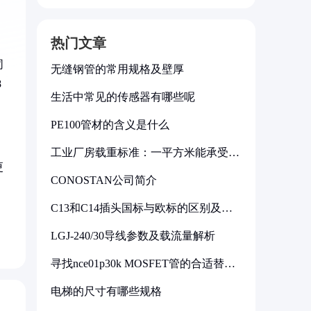
热门文章
同
无缝钢管的常用规格及壁厚
8
生活中常见的传感器有哪些呢
PE100管材的含义是什么
工业厂房载重标准：一平方米能承受多
少公斤
更
CONOSTAN公司简介
常
C13和C14插头国标与欧标的区别及其
标准解析
LGJ-240/30导线参数及载流量解析
寻找nce01p30k MOSFET管的合适替代
型号
电梯的尺寸有哪些规格