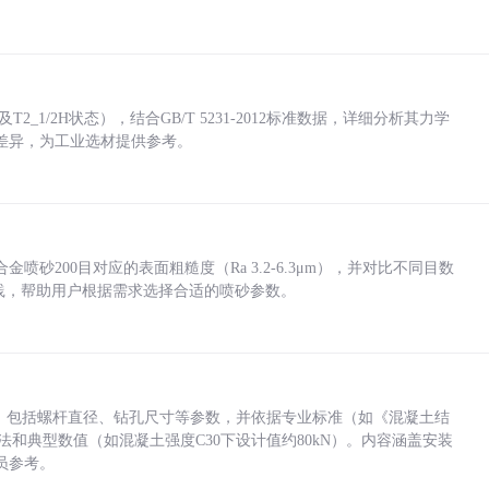
_1/2H状态），结合GB/T 5231-2012标准数据，详细分析其力学
差异，为工业选材提供参考。
砂200目对应的表面粗糙度（Ra 3.2-6.3μm），并对比不同目数
业实践，帮助用户根据需求选择合适的喷砂参数。
力，包括螺杆直径、钻孔尺寸等参数，并依据专业标准（如《混凝土结
方法和典型数值（如混凝土强度C30下设计值约80kN）。内容涵盖安装
员参考。