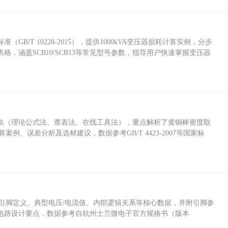
/T 10228-2015），提供1000kVA变压器损耗计算实例，分步
，涵盖SCB10/SCB13等常见型号参数，指导用户快速掌握变压器
法（理论公式法、查表法、在线工具法），重点解析了黄铜棒密度取
计算案例、误差分析及选材建议，数据参考GB/T 4423-2007等国家标
括各引脚定义、典型电压/电流值、内部逻辑关系等核心数据，并附引脚参
电路设计要点，数据参考自杭州士兰微电子官方规格书（版本