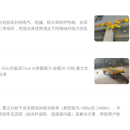
点包括良好的电气、机械、防火和防护性能。在应
心等场所，凭借自身优势满足不同领域对电力供应
5m,栏板高55cm b)承载能力:标载30-35吨,最大允
标准
点分析千兆光模块的收光标准（典型值为-3dBm至-24dBm），并
常的常见原因（如光纤损耗、连接器问题）及解决方案，帮助用户快