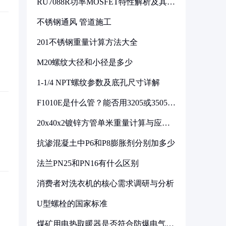
RU7088R功率MOSFET特性解析及其在
可调电源设计中的实践
不锈钢通风 管道施工
201不锈钢重量计算方法大全
M20螺纹大径和小径是多少
1-1/4 NPT螺纹参数及底孔尺寸详解
F1010E是什么管？能否用3205或3505代
换
20x40x2镀锌方管单米重量计算与应用
分析
抗渗混凝土中P6和P8膨胀剂分别加多少
法兰PN25和PN16有什么区别
消费者对洗衣机的核心需求调研与分析
U型螺栓的国家标准
煤矿用电热取暖器是否符合防爆电气设