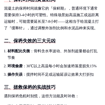
混凝土的保坍时间就像它的『保鲜期』，普通环境下通常
需要保持3-4小时的可塑性。特殊场景如高温施工或远距离
运输时，可能需要延长至7-8小时——这相当于给混凝土打
了『缓释针』，通过调整外加剂比例和水泥品种来实现。
二、保坍失效的三大元凶
材料配比失衡
：骨料含水率波动、外加剂超量都会打乱
节奏
环境偷袭
：30℃以上高温每小时会加速坍落度损失15%
操作失误
：搅拌时间不足或运输延误让效果大打折扣
三、拯救保坍的实战技巧
遇到保坍危机时别慌，这些方法能及时补救：