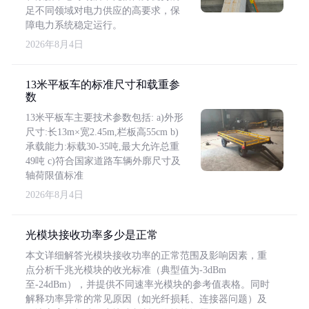
足不同领域对电力供应的高要求，保
障电力系统稳定运行。
2026年8月4日
13米平板车的标准尺寸和载重参
数
13米平板车主要技术参数包括: a)外形
尺寸:长13m×宽2.45m,栏板高55cm b)
承载能力:标载30-35吨,最大允许总重
49吨 c)符合国家道路车辆外廓尺寸及
轴荷限值标准
2026年8月4日
光模块接收功率多少是正常
本文详细解答光模块接收功率的正常范围及影响因素，重
点分析千兆光模块的收光标准（典型值为-3dBm
至-24dBm），并提供不同速率光模块的参考值表格。同时
解释功率异常的常见原因（如光纤损耗、连接器问题）及