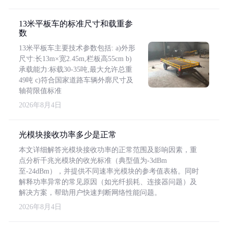
13米平板车的标准尺寸和载重参
数
13米平板车主要技术参数包括: a)外形
尺寸:长13m×宽2.45m,栏板高55cm b)
承载能力:标载30-35吨,最大允许总重
49吨 c)符合国家道路车辆外廓尺寸及
轴荷限值标准
2026年8月4日
光模块接收功率多少是正常
本文详细解答光模块接收功率的正常范围及影响因素，重
点分析千兆光模块的收光标准（典型值为-3dBm
至-24dBm），并提供不同速率光模块的参考值表格。同时
解释功率异常的常见原因（如光纤损耗、连接器问题）及
解决方案，帮助用户快速判断网络性能问题。
2026年8月4日