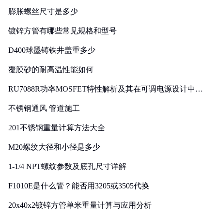
膨胀螺丝尺寸是多少
镀锌方管有哪些常见规格和型号
D400球墨铸铁井盖重多少
覆膜砂的耐高温性能如何
RU7088R功率MOSFET特性解析及其在可调电源设计中的
实践
不锈钢通风 管道施工
201不锈钢重量计算方法大全
M20螺纹大径和小径是多少
1-1/4 NPT螺纹参数及底孔尺寸详解
F1010E是什么管？能否用3205或3505代换
20x40x2镀锌方管单米重量计算与应用分析