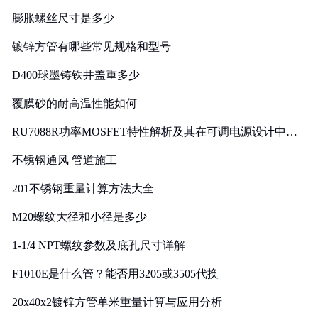
膨胀螺丝尺寸是多少
镀锌方管有哪些常见规格和型号
D400球墨铸铁井盖重多少
覆膜砂的耐高温性能如何
RU7088R功率MOSFET特性解析及其在可调电源设计中的
实践
不锈钢通风 管道施工
201不锈钢重量计算方法大全
M20螺纹大径和小径是多少
1-1/4 NPT螺纹参数及底孔尺寸详解
F1010E是什么管？能否用3205或3505代换
20x40x2镀锌方管单米重量计算与应用分析