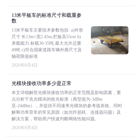
13米平板车的标准尺寸和载重参
数
13米平板车主要技术参数包括: a)外形
尺寸:长13m×宽2.45m,栏板高55cm b)
承载能力:标载30-35吨,最大允许总重
49吨 c)符合国家道路车辆外廓尺寸及
轴荷限值标准
2026年8月4日
光模块接收功率多少是正常
本文详细解答光模块接收功率的正常范围及影响因素，重
点分析千兆光模块的收光标准（典型值为-3dBm
至-24dBm），并提供不同速率光模块的参考值表格。同时
解释功率异常的常见原因（如光纤损耗、连接器问题）及
解决方案，帮助用户快速判断网络性能问题。
2026年8月4日