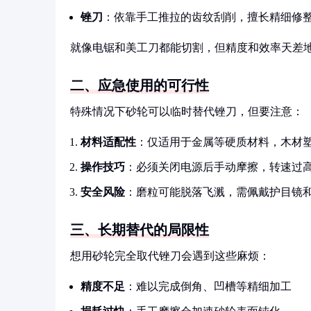
锉刀
：依靠手工推拉的齿纹刮削，擅长精细修
就像电锯和美工刀都能切割，但精度和效率天差
二、应急使用的可行性
特殊情况下砂轮可以临时替代锉刀，但要注意：
材料适配性
：仅适用于金属等硬质材料，木材
操作技巧
：必须关闭电源后手动摩擦，转速过
安全风险
：磨粒可能脱落飞溅，需佩戴护目镜
三、长期替代的局限性
想用砂轮完全取代锉刀会遇到这些麻烦：
精度不足
：难以完成倒角、凹槽等精细加工