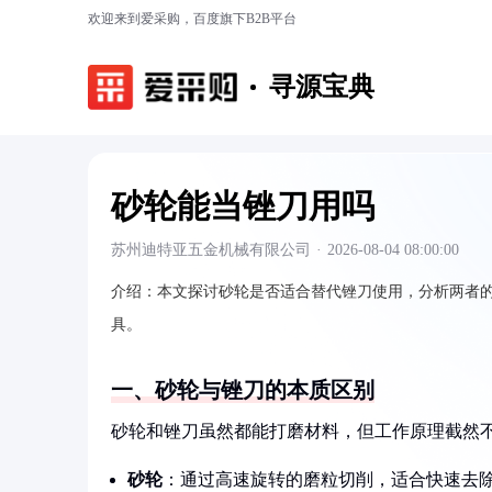
欢迎来到爱采购，百度旗下B2B平台
寻源宝典
砂轮能当锉刀用吗
苏州迪特亚五金机械有限公司
·
2026-08-04 08:00:00
介绍：
本文探讨砂轮是否适合替代锉刀使用，分析两者
具。
一、砂轮与锉刀的本质区别
砂轮和锉刀虽然都能打磨材料，但工作原理截然
砂轮
：通过高速旋转的磨粒切削，适合快速去