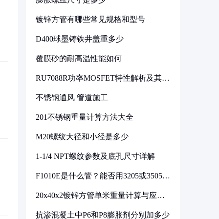
镀锌方管有哪些常见规格和型号
D400球墨铸铁井盖重多少
覆膜砂的耐高温性能如何
RU7088R功率MOSFET特性解析及其在
可调电源设计中的实践
不锈钢通风 管道施工
201不锈钢重量计算方法大全
M20螺纹大径和小径是多少
1-1/4 NPT螺纹参数及底孔尺寸详解
F1010E是什么管？能否用3205或3505代
换
20x40x2镀锌方管单米重量计算与应用
分析
抗渗混凝土中P6和P8膨胀剂分别加多少