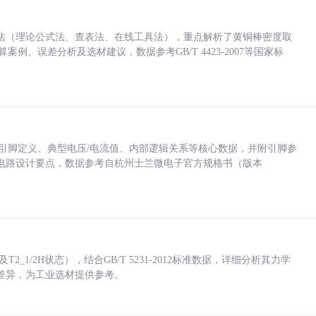
法（理论公式法、查表法、在线工具法），重点解析了黄铜棒密度取
计算案例、误差分析及选材建议，数据参考GB/T 4423-2007等国家标
括各引脚定义、典型电压/电流值、内部逻辑关系等核心数据，并附引脚参
电路设计要点，数据参考自杭州士兰微电子官方规格书（版本
_1/2H状态），结合GB/T 5231-2012标准数据，详细分析其力学
差异，为工业选材提供参考。