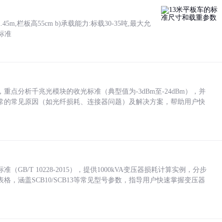
5m,栏板高55cm b)承载能力:标载30-35吨,最大允
标准
点分析千兆光模块的收光标准（典型值为-3dBm至-24dBm），并
常的常见原因（如光纤损耗、连接器问题）及解决方案，帮助用户快
/T 10228-2015），提供1000kVA变压器损耗计算实例，分步
，涵盖SCB10/SCB13等常见型号参数，指导用户快速掌握变压器