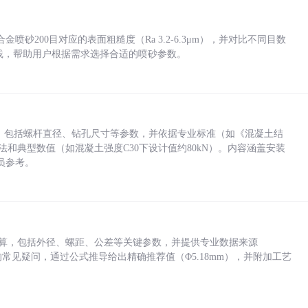
砂200目对应的表面粗糙度（Ra 3.2-6.3μm），并对比不同目数
业实践，帮助用户根据需求选择合适的喷砂参数。
力，包括螺杆直径、钻孔尺寸等参数，并依据专业标准（如《混凝土结
方法和典型数值（如混凝土强度C30下设计值约80kN）。内容涵盖安装
员参考。
底孔计算，包括外径、螺距、公差等关键参数，并提供专业数据来源
孔尺寸的常见疑问，通过公式推导给出精确推荐值（Φ5.18mm），并附加工艺