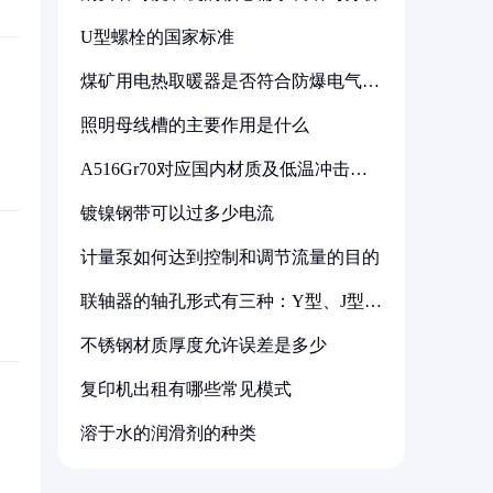
U型螺栓的国家标准
煤矿用电热取暖器是否符合防爆电气设
备标准
照明母线槽的主要作用是什么
A516Gr70对应国内材质及低温冲击要
求解析
镀镍钢带可以过多少电流
计量泵如何达到控制和调节流量的目的
联轴器的轴孔形式有三种：Y型、J型、
Z型
不锈钢材质厚度允许误差是多少
复印机出租有哪些常见模式
溶于水的润滑剂的种类