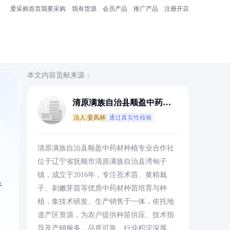
爱采购首页
我要采购
我有货源
会员产品
推广产品
注册开店
本文内容贡献来源：
清原满族自治县顺盈中药材
种植专业合作社
法人:姜凤林
通过真实性核验
清原满族自治县顺盈中药材种植专业合作社
位于辽宁省抚顺市清原满族自治县湾甸子
镇，成立于2016年，专注苍术苗、黄精栽
于
子、刺嫩芽苗等优质中药材种苗培育与种
植，集技术研发、生产销售于一体，依托地
道产区资源，为农户提供种苗供应、技术指
导及产销服务，品质可靠，行业积淀深厚。