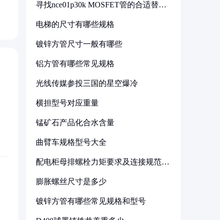
寻找nce01p30k MOSFET管的合适替代
型号
电梯的尺寸有哪些规格
镀锌方管尺寸一般有哪些
铝方管有哪些常见规格
光线传媒参投三国的星空爆冷
横担型号对应重量
锰矿石产品化合水含量
曲臂车规格型号大全
配电柜母排螺栓力矩要求及连接规范详
解
膨胀螺丝尺寸是多少
镀锌方管有哪些常见规格和型号