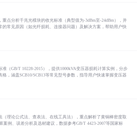
点分析千兆光模块的收光标准（典型值为-3dBm至-24dBm），并
常的常见原因（如光纤损耗、连接器问题）及解决方案，帮助用户快
/T 10228-2015），提供1000kVA变压器损耗计算实例，分步
，涵盖SCB10/SCB13等常见型号参数，指导用户快速掌握变压器
法（理论公式法、查表法、在线工具法），重点解析了黄铜棒密度取
计算案例、误差分析及选材建议，数据参考GB/T 4423-2007等国家标