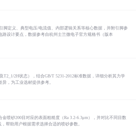
括各引脚定义、典型电压/电流值、内部逻辑关系等核心数据，并附引脚参
电路设计要点，数据参考自杭州士兰微电子官方规格书（版本
_1/2H状态），结合GB/T 5231-2012标准数据，详细分析其力学
差异，为工业选材提供参考。
砂200目对应的表面粗糙度（Ra 3.2-6.3μm），并对比不同目数
业实践，帮助用户根据需求选择合适的喷砂参数。