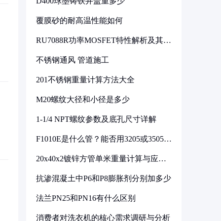
D400球墨铸铁井盖重多少
覆膜砂的耐高温性能如何
RU7088R功率MOSFET特性解析及其在
可调电源设计中的实践
不锈钢通风 管道施工
201不锈钢重量计算方法大全
M20螺纹大径和小径是多少
1-1/4 NPT螺纹参数及底孔尺寸详解
F1010E是什么管？能否用3205或3505代
换
20x40x2镀锌方管单米重量计算与应用
分析
抗渗混凝土中P6和P8膨胀剂分别加多少
法兰PN25和PN16有什么区别
消费者对洗衣机的核心需求调研与分析