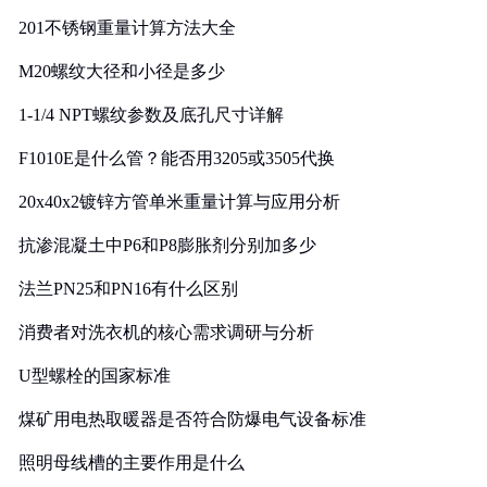
201不锈钢重量计算方法大全
M20螺纹大径和小径是多少
1-1/4 NPT螺纹参数及底孔尺寸详解
F1010E是什么管？能否用3205或3505代换
20x40x2镀锌方管单米重量计算与应用分析
抗渗混凝土中P6和P8膨胀剂分别加多少
法兰PN25和PN16有什么区别
消费者对洗衣机的核心需求调研与分析
U型螺栓的国家标准
煤矿用电热取暖器是否符合防爆电气设备标准
照明母线槽的主要作用是什么