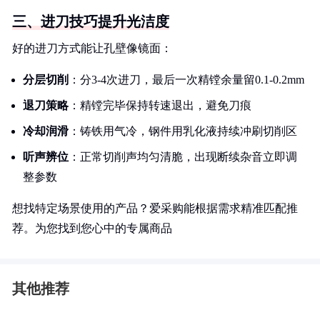
三、进刀技巧提升光洁度
好的进刀方式能让孔壁像镜面：
分层切削
：分3-4次进刀，最后一次精镗余量留0.1-0.2mm
退刀策略
：精镗完毕保持转速退出，避免刀痕
冷却润滑
：铸铁用气冷，钢件用乳化液持续冲刷切削区
听声辨位
：正常切削声均匀清脆，出现断续杂音立即调
整参数
想找特定场景使用的产品？爱采购能根据需求精准匹配推
荐。为您找到您心中的专属商品
其他推荐