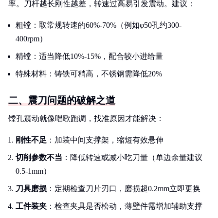
率。刀杆越长刚性越差，转速过高易引发震动。建议：
粗镗：取常规转速的60%-70%（例如φ50孔约300-
400rpm）
精镗：适当降低10%-15%，配合较小进给量
特殊材料：铸铁可稍高，不锈钢需降低20%
二、震刀问题的破解之道
镗孔震动就像唱歌跑调，找准原因才能解决：
刚性不足
：加装中间支撑架，缩短有效悬伸
切削参数不当
：降低转速或减小吃刀量（单边余量建议
0.5-1mm）
刀具磨损
：定期检查刀片刃口，磨损超0.2mm立即更换
工件装夹
：检查夹具是否松动，薄壁件需增加辅助支撑