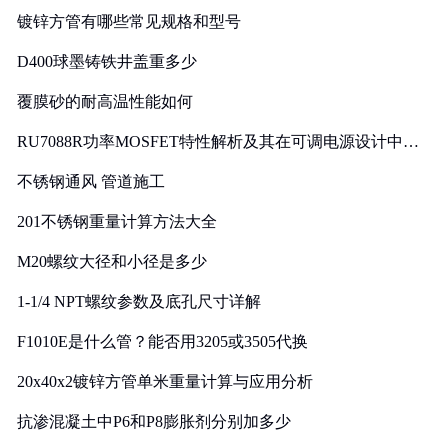
镀锌方管有哪些常见规格和型号
D400球墨铸铁井盖重多少
覆膜砂的耐高温性能如何
RU7088R功率MOSFET特性解析及其在可调电源设计中的
实践
不锈钢通风 管道施工
201不锈钢重量计算方法大全
M20螺纹大径和小径是多少
1-1/4 NPT螺纹参数及底孔尺寸详解
F1010E是什么管？能否用3205或3505代换
20x40x2镀锌方管单米重量计算与应用分析
抗渗混凝土中P6和P8膨胀剂分别加多少