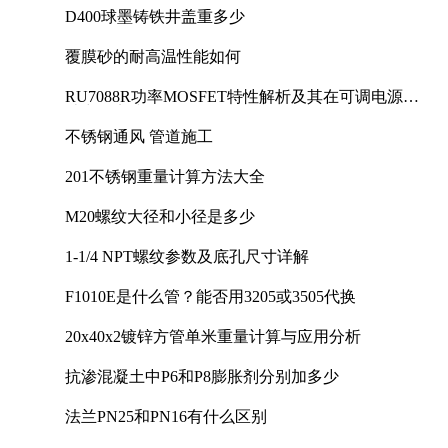
D400球墨铸铁井盖重多少
覆膜砂的耐高温性能如何
RU7088R功率MOSFET特性解析及其在可调电源设
计中的实践
不锈钢通风 管道施工
201不锈钢重量计算方法大全
M20螺纹大径和小径是多少
1-1/4 NPT螺纹参数及底孔尺寸详解
F1010E是什么管？能否用3205或3505代换
20x40x2镀锌方管单米重量计算与应用分析
抗渗混凝土中P6和P8膨胀剂分别加多少
法兰PN25和PN16有什么区别