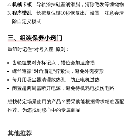
机械卡顿
：导轨涂抹硅基润滑脂，清除毛发等缠绕物
程序错乱
：长按复位键10秒恢复出厂设置，注意会清
除自定义模式
三、组装保养小窍门
重组时记住"对号入座"原则：
齿轮组要对齐标记点，错位会加速磨损
螺丝遵循"对角渐进"拧紧法，避免外壳变形
每月用吸尘器清理散热孔，防止电机过热
闲置超两周需断开电源，避免待机耗电损伤电路
想找特定场景使用的产品？爱采购能根据需求精准匹配
推荐。为您找到您心中的专属商品
其他推荐