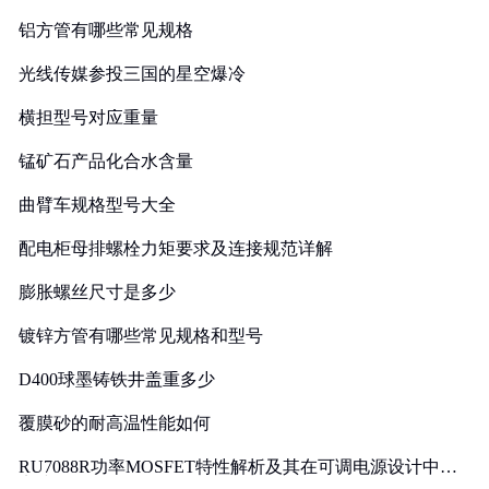
铝方管有哪些常见规格
光线传媒参投三国的星空爆冷
横担型号对应重量
锰矿石产品化合水含量
曲臂车规格型号大全
配电柜母排螺栓力矩要求及连接规范详解
膨胀螺丝尺寸是多少
镀锌方管有哪些常见规格和型号
D400球墨铸铁井盖重多少
覆膜砂的耐高温性能如何
RU7088R功率MOSFET特性解析及其在可调电源设计中的
实践