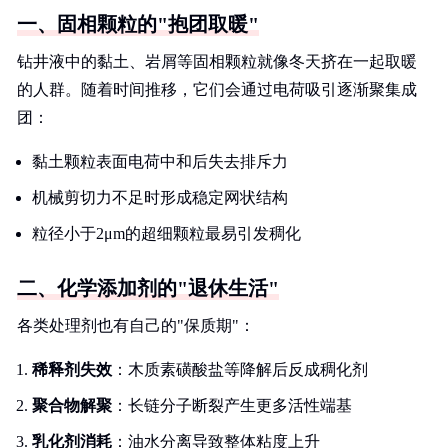
一、固相颗粒的"抱团取暖"
钻井液中的黏土、岩屑等固相颗粒就像冬天挤在一起取暖
的人群。随着时间推移，它们会通过电荷吸引逐渐聚集成
团：
黏土颗粒表面电荷中和后失去排斥力
机械剪切力不足时形成稳定网状结构
粒径小于2μm的超细颗粒最易引发稠化
二、化学添加剂的"退休生活"
各类处理剂也有自己的"保质期"：
稀释剂失效
：木质素磺酸盐等降解后反成稠化剂
聚合物解聚
：长链分子断裂产生更多活性端基
乳化剂消耗
：油水分离导致整体粘度上升