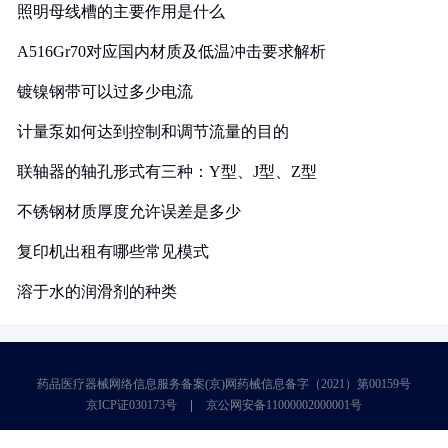
照明母线槽的主要作用是什么
A516Gr70对应国内材质及低温冲击要求解析
镀镍钢带可以过多少电流
计量泵如何达到控制和调节流量的目的
联轴器的轴孔形式有三种：Y型、J型、Z型
不锈钢材质厚度允许误差是多少
复印机出租有哪些常见模式
溶于水的润滑剂的种类
药品医疗器械网络信息服务备案(京)网药械信息备字（2021）第00159号
京ICP证030173号
京公网安备11000002000001号