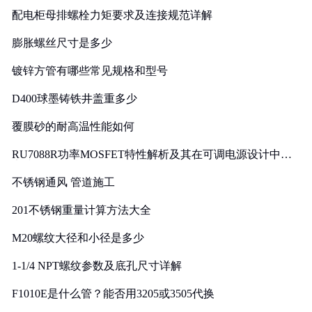
配电柜母排螺栓力矩要求及连接规范详解
膨胀螺丝尺寸是多少
镀锌方管有哪些常见规格和型号
D400球墨铸铁井盖重多少
覆膜砂的耐高温性能如何
RU7088R功率MOSFET特性解析及其在可调电源设计中的
实践
不锈钢通风 管道施工
201不锈钢重量计算方法大全
M20螺纹大径和小径是多少
1-1/4 NPT螺纹参数及底孔尺寸详解
F1010E是什么管？能否用3205或3505代换