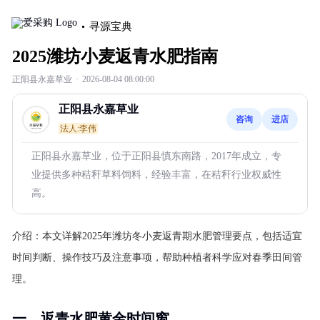
寻源宝典
2025潍坊小麦返青水肥指南
正阳县永嘉草业
·
2026-08-04 08:00:00
正阳县永嘉草业
咨询
进店
法人:李伟
正阳县永嘉草业，位于正阳县慎东南路，2017年成立，专
业提供多种秸秆草料饲料，经验丰富，在秸秆行业权威性
高。
介绍：
本文详解2025年潍坊冬小麦返青期水肥管理要点，包括适宜
时间判断、操作技巧及注意事项，帮助种植者科学应对春季田间管
理。
一、返青水肥黄金时间窗