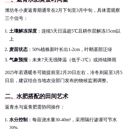
潍坊冬小麦返青期通常在2月下旬至3月中旬，具体需观察
三个信号：
土壤解冻深度
：连续5天日温超5℃且耕作层解冻15cm以
上
麦苗状态
：50%植株新叶长出1-2cm，叶鞘基部泛绿
气象预报
：未来7天无强降温（低于-3℃）或持续降雨
2025年若遇暖冬可能提前至2月20日左右，冷冬则延至3月5
日后，建议结合当地农业部门发布的物候监测调整。
二、水肥搭配的田间艺术
返青水与返青肥需协同操作：
水分控制
：每亩浇水量30-40m³，采用隔行渗灌可节水
20%