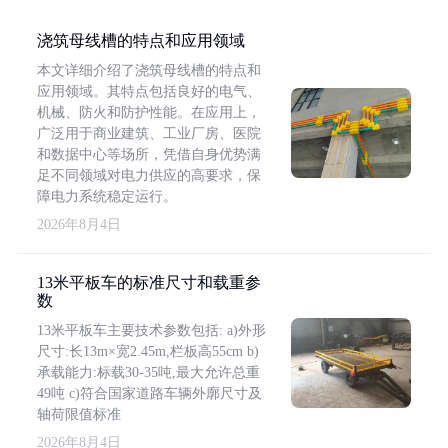
浇筑母线槽的特点和应用领域
本文详细介绍了浇筑母线槽的特点和
应用领域。其特点包括良好的电气、
机械、防火和防护性能。在应用上，
广泛用于商业建筑、工业厂房、医院
和数据中心等场所，凭借自身优势满
足不同领域对电力供应的高要求，保
障电力系统稳定运行。
2026年8月4日
13米平板车的标准尺寸和载重参
数
13米平板车主要技术参数包括: a)外形
尺寸:长13m×宽2.45m,栏板高55cm b)
承载能力:标载30-35吨,最大允许总重
49吨 c)符合国家道路车辆外廓尺寸及
轴荷限值标准
2026年8月4日