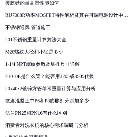
覆膜砂的耐高温性能如何
RU7088R功率MOSFET特性解析及其在可调电源设计中的
实践
不锈钢通风 管道施工
201不锈钢重量计算方法大全
M20螺纹大径和小径是多少
1-1/4 NPT螺纹参数及底孔尺寸详解
F1010E是什么管？能否用3205或3505代换
20x40x2镀锌方管单米重量计算与应用分析
抗渗混凝土中P6和P8膨胀剂分别加多少
法兰PN25和PN16有什么区别
消费者对洗衣机的核心需求调研与分析