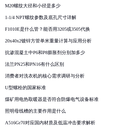
M20螺纹大径和小径是多少
1-1/4 NPT螺纹参数及底孔尺寸详解
F1010E是什么管？能否用3205或3505代换
20x40x2镀锌方管单米重量计算与应用分析
抗渗混凝土中P6和P8膨胀剂分别加多少
法兰PN25和PN16有什么区别
消费者对洗衣机的核心需求调研与分析
U型螺栓的国家标准
煤矿用电热取暖器是否符合防爆电气设备标准
照明母线槽的主要作用是什么
A516Gr70对应国内材质及低温冲击要求解析