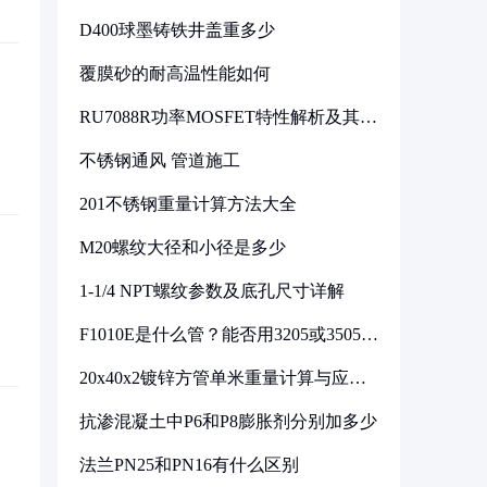
D400球墨铸铁井盖重多少
覆膜砂的耐高温性能如何
RU7088R功率MOSFET特性解析及其在
可调电源设计中的实践
不锈钢通风 管道施工
201不锈钢重量计算方法大全
M20螺纹大径和小径是多少
1-1/4 NPT螺纹参数及底孔尺寸详解
F1010E是什么管？能否用3205或3505代
换
20x40x2镀锌方管单米重量计算与应用
分析
抗渗混凝土中P6和P8膨胀剂分别加多少
法兰PN25和PN16有什么区别