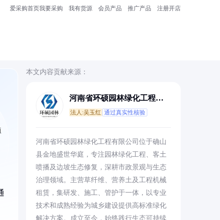
爱采购首页
我要采购
我有货源
会员产品
推广产品
注册开店
本文内容贡献来源：
河南省环硕园林绿化工程有
限公司
法人:吴玉红
通过真实性核验
植
河南省环硕园林绿化工程有限公司位于确山
县金地盛世华庭，专注园林绿化工程、客土
喷播及边坡生态修复，深耕市政景观与生态
治理领域。主营草纤维、营养土及工程机械
通
租赁，集研发、施工、管护于一体，以专业
技术和成熟经验为城乡建设提供高标准绿化
，
解决方案。成立至今，始终践行生态可持续