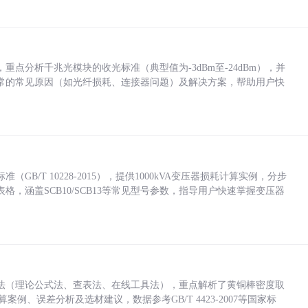
点分析千兆光模块的收光标准（典型值为-3dBm至-24dBm），并
常的常见原因（如光纤损耗、连接器问题）及解决方案，帮助用户快
/T 10228-2015），提供1000kVA变压器损耗计算实例，分步
，涵盖SCB10/SCB13等常见型号参数，指导用户快速掌握变压器
法（理论公式法、查表法、在线工具法），重点解析了黄铜棒密度取
计算案例、误差分析及选材建议，数据参考GB/T 4423-2007等国家标