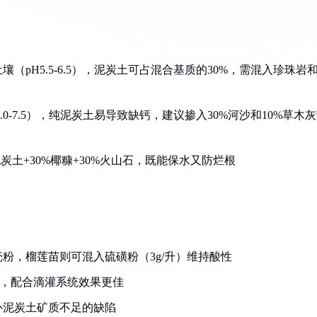
pH5.5-6.5），泥炭土可占混合基质的30%，需混入珍珠岩
0-7.5），纯泥炭土易导致缺钙，建议掺入30%河沙和10%草木
炭土+30%椰糠+30%火山石，既能保水又防烂根
壳粉，榴莲苗则可混入硫磺粉（3g/升）维持酸性
发，配合滴灌系统效果更佳
补泥炭土矿质不足的缺陷