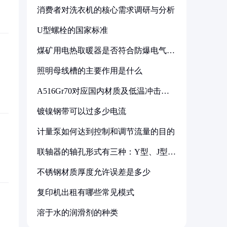
消费者对洗衣机的核心需求调研与分析
U型螺栓的国家标准
煤矿用电热取暖器是否符合防爆电气设
备标准
照明母线槽的主要作用是什么
A516Gr70对应国内材质及低温冲击要
求解析
镀镍钢带可以过多少电流
计量泵如何达到控制和调节流量的目的
联轴器的轴孔形式有三种：Y型、J型、
Z型
不锈钢材质厚度允许误差是多少
复印机出租有哪些常见模式
溶于水的润滑剂的种类