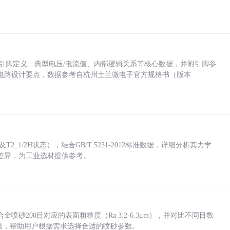
括各引脚定义、典型电压/电流值、内部逻辑关系等核心数据，并附引脚参
电路设计要点，数据参考自杭州士兰微电子官方规格书（版本
_1/2H状态），结合GB/T 5231-2012标准数据，详细分析其力学
差异，为工业选材提供参考。
砂200目对应的表面粗糙度（Ra 3.2-6.3μm），并对比不同目数
业实践，帮助用户根据需求选择合适的喷砂参数。