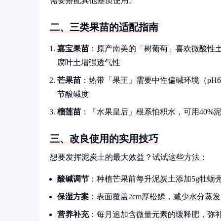
需要搭配其他基质使用。
二、三类果苗的适配指南
嘉宝果苗
：原产南美的「树葡萄」喜欢微酸性土壤（
腐叶土增强透气性
芒果苗
：热带「果王」需要中性偏碱环境（pH6.
节酸碱度
榴莲苗
：「水果皇后」根系怕积水，可用40%泥
三、改良使用的实用技巧
想要发挥泥炭土的最大效益？试试这些方法：
酸碱调节
：种植芒果前每升泥炭土添加5g牡蛎
保湿方案
：表面覆盖2cm厚松鳞，减少水分蒸
营养补充
：每月追加含微量元素的缓释肥，弥