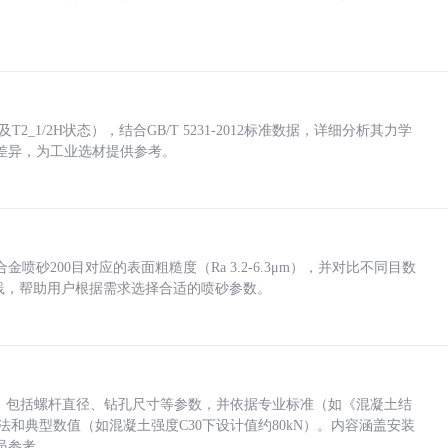
_1/2H状态），结合GB/T 5231-2012标准数据，详细分析其力学
差异，为工业选材提供参考。
砂200目对应的表面粗糙度（Ra 3.2-6.3μm），并对比不同目数
业实践，帮助用户根据需求选择合适的喷砂参数。
力，包括螺杆直径、钻孔尺寸等参数，并依据专业标准（如《混凝土结
方法和典型数值（如混凝土强度C30下设计值约80kN）。内容涵盖安装
员参考。