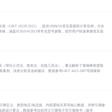
/T 10228-2015），提供1000kVA变压器损耗计算实例，分步
，涵盖SCB10/SCB13等常见型号参数，指导用户快速掌握变压器
法（理论公式法、查表法、在线工具法），重点解析了黄铜棒密度取
计算案例、误差分析及选材建议，数据参考GB/T 4423-2007等国家标
括各引脚定义、典型电压/电流值、内部逻辑关系等核心数据，并附引脚参
电路设计要点，数据参考自杭州士兰微电子官方规格书（版本