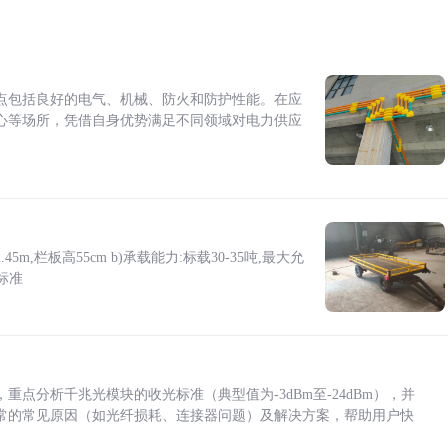
点包括良好的电气、机械、防火和防护性能。在应
心等场所，凭借自身优势满足不同领域对电力供应
5m,栏板高55cm b)承载能力:标载30-35吨,最大允
标准
点分析千兆光模块的收光标准（典型值为-3dBm至-24dBm），并
常的常见原因（如光纤损耗、连接器问题）及解决方案，帮助用户快