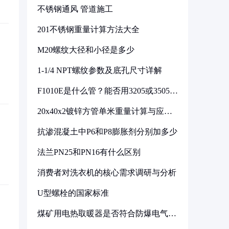
不锈钢通风 管道施工
201不锈钢重量计算方法大全
M20螺纹大径和小径是多少
1-1/4 NPT螺纹参数及底孔尺寸详解
F1010E是什么管？能否用3205或3505代
换
20x40x2镀锌方管单米重量计算与应用
分析
抗渗混凝土中P6和P8膨胀剂分别加多少
法兰PN25和PN16有什么区别
消费者对洗衣机的核心需求调研与分析
U型螺栓的国家标准
煤矿用电热取暖器是否符合防爆电气设
备标准