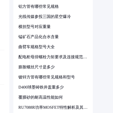
铝方管有哪些常见规格
光线传媒参投三国的星空爆冷
横担型号对应重量
锰矿石产品化合水含量
曲臂车规格型号大全
配电柜母排螺栓力矩要求及连接规范详
解
膨胀螺丝尺寸是多少
镀锌方管有哪些常见规格和型号
D400球墨铸铁井盖重多少
覆膜砂的耐高温性能如何
RU7088R功率MOSFET特性解析及其在
可调电源设计中的实践