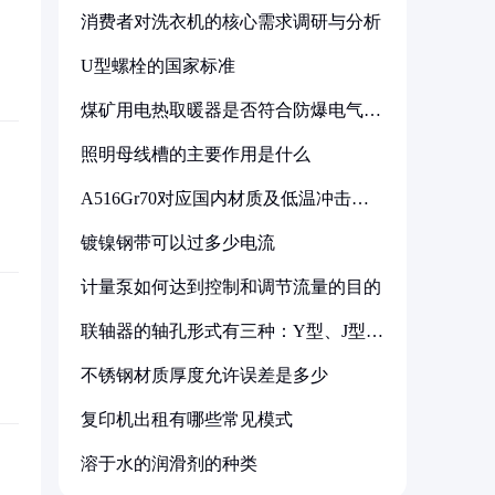
消费者对洗衣机的核心需求调研与分析
U型螺栓的国家标准
煤矿用电热取暖器是否符合防爆电气设
备标准
照明母线槽的主要作用是什么
A516Gr70对应国内材质及低温冲击要
求解析
镀镍钢带可以过多少电流
计量泵如何达到控制和调节流量的目的
联轴器的轴孔形式有三种：Y型、J型、
Z型
不锈钢材质厚度允许误差是多少
复印机出租有哪些常见模式
溶于水的润滑剂的种类