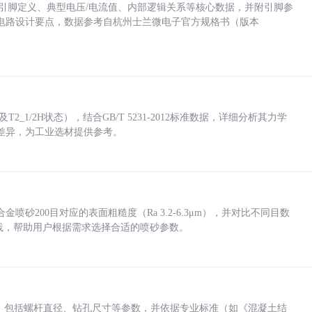
括各引脚定义、典型电压/电流值、内部逻辑关系等核心数据，并附引脚参
电路设计要点，数据参考自杭州士兰微电子官方规格书（版本
_1/2H状态），结合GB/T 5231-2012标准数据，详细分析其力学
差异，为工业选材提供参考。
砂200目对应的表面粗糙度（Ra 3.2-6.3μm），并对比不同目数
业实践，帮助用户根据需求选择合适的喷砂参数。
力，包括螺杆直径、钻孔尺寸等参数，并依据专业标准（如《混凝土结