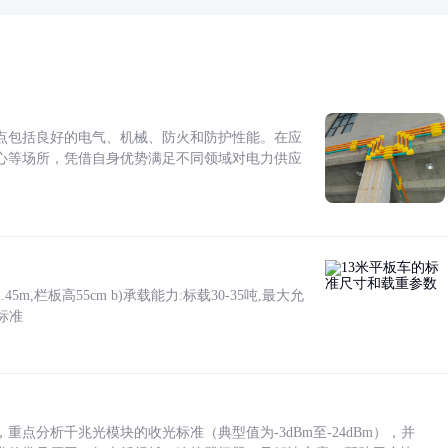
点包括良好的电气、机械、防火和防护性能。在应
心等场所，凭借自身优势满足不同领域对电力供应
5m,栏板高55cm b)承载能力:标载30-35吨,最大允
标准
点分析千兆光模块的收光标准（典型值为-3dBm至-24dBm），并