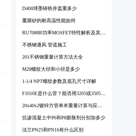
D400球墨铸铁井盖重多少
覆膜砂的耐高温性能如何
RU7088R功率MOSFET特性解析及其在
可调电源设计中的实践
不锈钢通风 管道施工
201不锈钢重量计算方法大全
M20螺纹大径和小径是多少
1-1/4 NPT螺纹参数及底孔尺寸详解
F1010E是什么管？能否用3205或3505代
换
20x40x2镀锌方管单米重量计算与应用
分析
抗渗混凝土中P6和P8膨胀剂分别加多少
法兰PN25和PN16有什么区别