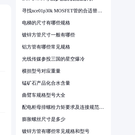
寻找nce01p30k MOSFET管的合适替代
型号
电梯的尺寸有哪些规格
镀锌方管尺寸一般有哪些
铝方管有哪些常见规格
光线传媒参投三国的星空爆冷
横担型号对应重量
锰矿石产品化合水含量
曲臂车规格型号大全
配电柜母排螺栓力矩要求及连接规范详
解
膨胀螺丝尺寸是多少
镀锌方管有哪些常见规格和型号