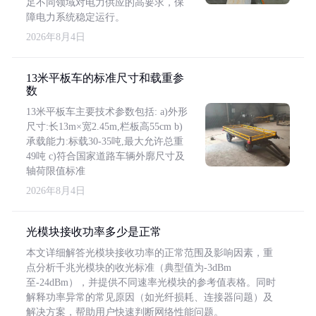
足不同领域对电力供应的高要求，保
障电力系统稳定运行。
2026年8月4日
13米平板车的标准尺寸和载重参
数
13米平板车主要技术参数包括: a)外形
尺寸:长13m×宽2.45m,栏板高55cm b)
承载能力:标载30-35吨,最大允许总重
49吨 c)符合国家道路车辆外廓尺寸及
轴荷限值标准
2026年8月4日
光模块接收功率多少是正常
本文详细解答光模块接收功率的正常范围及影响因素，重
点分析千兆光模块的收光标准（典型值为-3dBm
至-24dBm），并提供不同速率光模块的参考值表格。同时
解释功率异常的常见原因（如光纤损耗、连接器问题）及
解决方案，帮助用户快速判断网络性能问题。