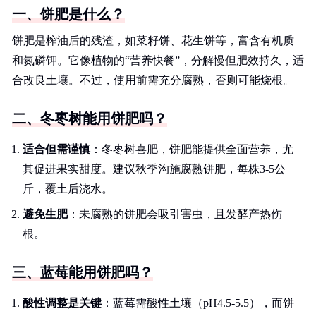
一、饼肥是什么？
饼肥是榨油后的残渣，如菜籽饼、花生饼等，富含有机质
和氮磷钾。它像植物的“营养快餐”，分解慢但肥效持久，适
合改良土壤。不过，使用前需充分腐熟，否则可能烧根。
二、冬枣树能用饼肥吗？
适合但需谨慎
：冬枣树喜肥，饼肥能提供全面营养，尤
其促进果实甜度。建议秋季沟施腐熟饼肥，每株3-5公
斤，覆土后浇水。
避免生肥
：未腐熟的饼肥会吸引害虫，且发酵产热伤
根。
三、蓝莓能用饼肥吗？
酸性调整是关键
：蓝莓需酸性土壤（pH4.5-5.5），而饼