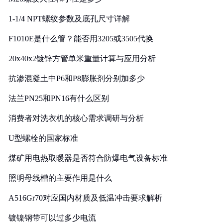
1-1/4 NPT螺纹参数及底孔尺寸详解
F1010E是什么管？能否用3205或3505代换
20x40x2镀锌方管单米重量计算与应用分析
抗渗混凝土中P6和P8膨胀剂分别加多少
法兰PN25和PN16有什么区别
消费者对洗衣机的核心需求调研与分析
U型螺栓的国家标准
煤矿用电热取暖器是否符合防爆电气设备标准
照明母线槽的主要作用是什么
A516Gr70对应国内材质及低温冲击要求解析
镀镍钢带可以过多少电流