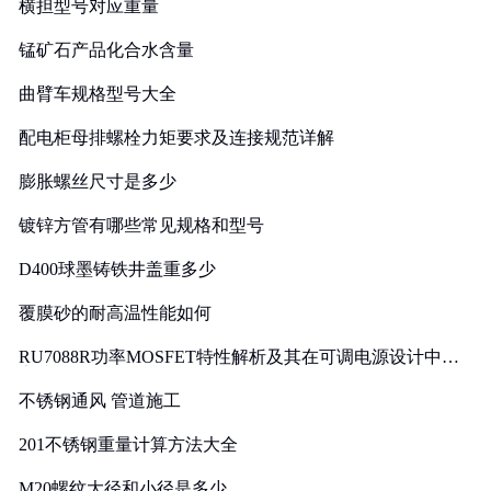
横担型号对应重量
锰矿石产品化合水含量
曲臂车规格型号大全
配电柜母排螺栓力矩要求及连接规范详解
膨胀螺丝尺寸是多少
镀锌方管有哪些常见规格和型号
D400球墨铸铁井盖重多少
覆膜砂的耐高温性能如何
RU7088R功率MOSFET特性解析及其在可调电源设计中的
实践
不锈钢通风 管道施工
201不锈钢重量计算方法大全
M20螺纹大径和小径是多少