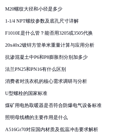
M20螺纹大径和小径是多少
1-1/4 NPT螺纹参数及底孔尺寸详解
F1010E是什么管？能否用3205或3505代换
20x40x2镀锌方管单米重量计算与应用分析
抗渗混凝土中P6和P8膨胀剂分别加多少
法兰PN25和PN16有什么区别
消费者对洗衣机的核心需求调研与分析
U型螺栓的国家标准
煤矿用电热取暖器是否符合防爆电气设备标准
照明母线槽的主要作用是什么
A516Gr70对应国内材质及低温冲击要求解析