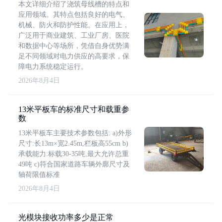
本文详细介绍了浇筑母线槽的特点和
应用领域。其特点包括良好的电气、
机械、防火和防护性能。在应用上，
广泛用于商业建筑、工业厂房、医院
和数据中心等场所，凭借自身优势满
足不同领域对电力供应的高要求，保
障电力系统稳定运行。
2026年8月4日
13米平板车的标准尺寸和载重参
数
13米平板车主要技术参数包括: a)外形
尺寸:长13m×宽2.45m,栏板高55cm b)
承载能力:标载30-35吨,最大允许总重
49吨 c)符合国家道路车辆外廓尺寸及
轴荷限值标准
2026年8月4日
光模块接收功率多少是正常