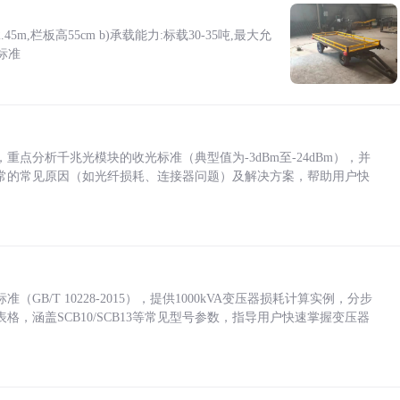
5m,栏板高55cm b)承载能力:标载30-35吨,最大允
标准
点分析千兆光模块的收光标准（典型值为-3dBm至-24dBm），并
常的常见原因（如光纤损耗、连接器问题）及解决方案，帮助用户快
/T 10228-2015），提供1000kVA变压器损耗计算实例，分步
，涵盖SCB10/SCB13等常见型号参数，指导用户快速掌握变压器