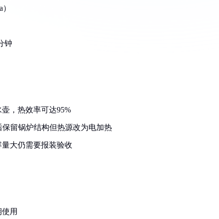
a）
分钟
壶，热效率可达95%
良后保留锅炉结构但热源改为电加热
容量大仍需要报装验收
期使用