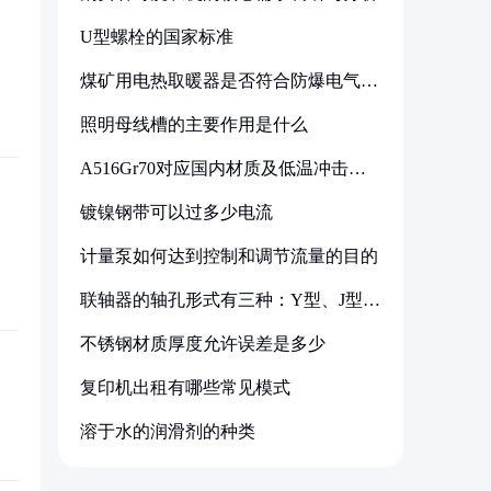
U型螺栓的国家标准
煤矿用电热取暖器是否符合防爆电气设
备标准
照明母线槽的主要作用是什么
A516Gr70对应国内材质及低温冲击要
求解析
镀镍钢带可以过多少电流
计量泵如何达到控制和调节流量的目的
联轴器的轴孔形式有三种：Y型、J型、
Z型
不锈钢材质厚度允许误差是多少
复印机出租有哪些常见模式
溶于水的润滑剂的种类