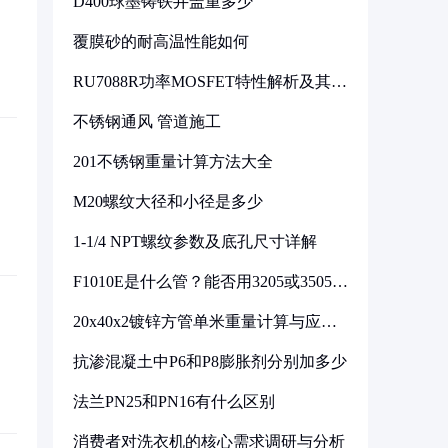
D400球墨铸铁井盖重多少
覆膜砂的耐高温性能如何
RU7088R功率MOSFET特性解析及其在
可调电源设计中的实践
不锈钢通风 管道施工
201不锈钢重量计算方法大全
M20螺纹大径和小径是多少
1-1/4 NPT螺纹参数及底孔尺寸详解
F1010E是什么管？能否用3205或3505代
换
20x40x2镀锌方管单米重量计算与应用
分析
抗渗混凝土中P6和P8膨胀剂分别加多少
法兰PN25和PN16有什么区别
消费者对洗衣机的核心需求调研与分析