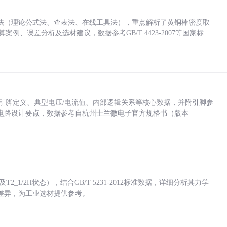
法（理论公式法、查表法、在线工具法），重点解析了黄铜棒密度取
计算案例、误差分析及选材建议，数据参考GB/T 4423-2007等国家标
括各引脚定义、典型电压/电流值、内部逻辑关系等核心数据，并附引脚参
电路设计要点，数据参考自杭州士兰微电子官方规格书（版本
_1/2H状态），结合GB/T 5231-2012标准数据，详细分析其力学
差异，为工业选材提供参考。