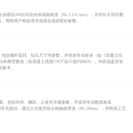
砂200目对应的表面粗糙度（Ra 3.2-6.3μm），并对比不同目数
业实践，帮助用户根据需求选择合适的喷砂参数。
力，包括螺杆直径、钻孔尺寸等参数，并依据专业标准（如《混凝土结
方法和典型数值（如混凝土强度C30下设计值约80kN）。内容涵盖安装
员参考。
底孔计算，包括外径、螺距、公差等关键参数，并提供专业数据来源
孔尺寸的常见疑问，通过公式推导给出精确推荐值（Φ5.18mm），并附加工艺