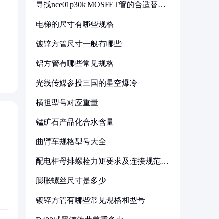
寻找nce01p30k MOSFET管的合适替代
型号
电梯的尺寸有哪些规格
镀锌方管尺寸一般有哪些
铝方管有哪些常见规格
光线传媒参投三国的星空爆冷
横担型号对应重量
锰矿石产品化合水含量
曲臂车规格型号大全
配电柜母排螺栓力矩要求及连接规范详
解
膨胀螺丝尺寸是多少
镀锌方管有哪些常见规格和型号