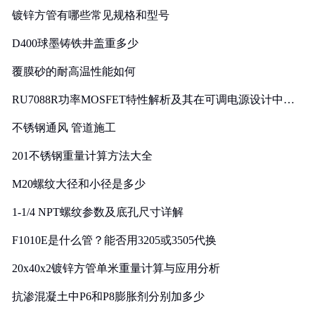
镀锌方管有哪些常见规格和型号
D400球墨铸铁井盖重多少
覆膜砂的耐高温性能如何
RU7088R功率MOSFET特性解析及其在可调电源设计中的
实践
不锈钢通风 管道施工
201不锈钢重量计算方法大全
M20螺纹大径和小径是多少
1-1/4 NPT螺纹参数及底孔尺寸详解
F1010E是什么管？能否用3205或3505代换
20x40x2镀锌方管单米重量计算与应用分析
抗渗混凝土中P6和P8膨胀剂分别加多少