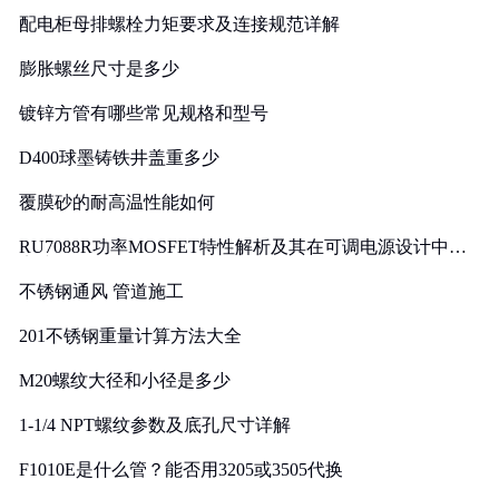
配电柜母排螺栓力矩要求及连接规范详解
膨胀螺丝尺寸是多少
镀锌方管有哪些常见规格和型号
D400球墨铸铁井盖重多少
覆膜砂的耐高温性能如何
RU7088R功率MOSFET特性解析及其在可调电源设计中的
实践
不锈钢通风 管道施工
201不锈钢重量计算方法大全
M20螺纹大径和小径是多少
1-1/4 NPT螺纹参数及底孔尺寸详解
F1010E是什么管？能否用3205或3505代换