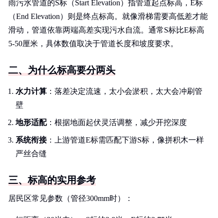
雨污水管道的S标（Start Elevation）指管道起点标高，E标
（End Elevation）则是终点标高。就像滑梯需要高低差才能
滑动，管道依靠两端高差实现污水自流。通常S标比E标高
5-50厘米，具体数值取决于管道长度和坡度要求。
二、为什么标高要分两头
水力计算
：落差决定流速，太小会淤积，太大会冲刷管
壁
地形适配
：根据地面起伏灵活调整，减少开挖深度
系统衔接
：上游管道E标需匹配下游S标，像拼积木一样
严丝合缝
三、标高的实用参考
居民区常见参数（管径300mm时）：