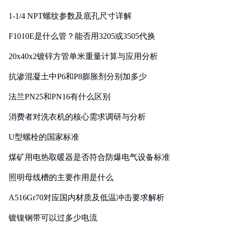
1-1/4 NPT螺纹参数及底孔尺寸详解
F1010E是什么管？能否用3205或3505代换
20x40x2镀锌方管单米重量计算与应用分析
抗渗混凝土中P6和P8膨胀剂分别加多少
法兰PN25和PN16有什么区别
消费者对洗衣机的核心需求调研与分析
U型螺栓的国家标准
煤矿用电热取暖器是否符合防爆电气设备标准
照明母线槽的主要作用是什么
A516Gr70对应国内材质及低温冲击要求解析
镀镍钢带可以过多少电流