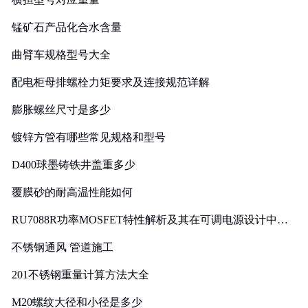
锰矿石产品化合水含量
曲臂车规格型号大全
配电柜母排螺栓力矩要求及连接规范详解
膨胀螺丝尺寸是多少
镀锌方管有哪些常见规格和型号
D400球墨铸铁井盖重多少
覆膜砂的耐高温性能如何
RU7088R功率MOSFET特性解析及其在可调电源设计中的
实践
不锈钢通风 管道施工
201不锈钢重量计算方法大全
M20螺纹大径和小径是多少