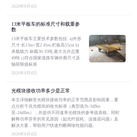
2026年8月4日
13米平板车的标准尺寸和载重参
数
13米平板车主要技术参数包括: a)外形
尺寸:长13m×宽2.45m,栏板高55cm b)
承载能力:标载30-35吨,最大允许总重
49吨 c)符合国家道路车辆外廓尺寸及
轴荷限值标准
2026年8月4日
光模块接收功率多少是正常
本文详细解答光模块接收功率的正常范围及影响因素，重
点分析千兆光模块的收光标准（典型值为-3dBm
至-24dBm），并提供不同速率光模块的参考值表格。同时
解释功率异常的常见原因（如光纤损耗、连接器问题）及
解决方案，帮助用户快速判断网络性能问题。
2026年8月4日