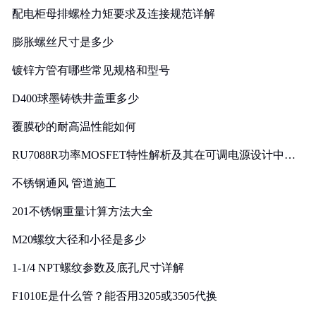
配电柜母排螺栓力矩要求及连接规范详解
膨胀螺丝尺寸是多少
镀锌方管有哪些常见规格和型号
D400球墨铸铁井盖重多少
覆膜砂的耐高温性能如何
RU7088R功率MOSFET特性解析及其在可调电源设计中的
实践
不锈钢通风 管道施工
201不锈钢重量计算方法大全
M20螺纹大径和小径是多少
1-1/4 NPT螺纹参数及底孔尺寸详解
F1010E是什么管？能否用3205或3505代换