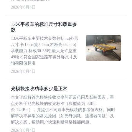
2026年8月4日
13米平板车的标准尺寸和载重参
数
13米平板车主要技术参数包括: a)外形
尺寸:长13m×宽2.45m,栏板高55cm b)
承载能力:标载30-35吨,最大允许总重
49吨 c)符合国家道路车辆外廓尺寸及
轴荷限值标准
2026年8月4日
光模块接收功率多少是正常
本文详细解答光模块接收功率的正常范围及影响因素，重
点分析千兆光模块的收光标准（典型值为-3dBm
至-24dBm），并提供不同速率光模块的参考值表格。同时
解释功率异常的常见原因（如光纤损耗、连接器问题）及
解决方案，帮助用户快速判断网络性能问题。
2026年8月4日