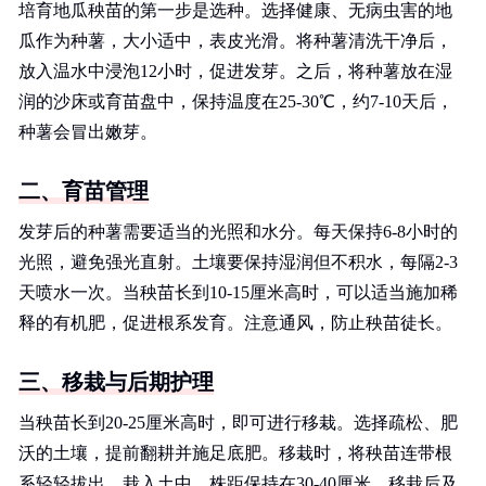
培育地瓜秧苗的第一步是选种。选择健康、无病虫害的地
瓜作为种薯，大小适中，表皮光滑。将种薯清洗干净后，
放入温水中浸泡12小时，促进发芽。之后，将种薯放在湿
润的沙床或育苗盘中，保持温度在25-30℃，约7-10天后，
种薯会冒出嫩芽。
二、育苗管理
发芽后的种薯需要适当的光照和水分。每天保持6-8小时的
光照，避免强光直射。土壤要保持湿润但不积水，每隔2-3
天喷水一次。当秧苗长到10-15厘米高时，可以适当施加稀
释的有机肥，促进根系发育。注意通风，防止秧苗徒长。
三、移栽与后期护理
当秧苗长到20-25厘米高时，即可进行移栽。选择疏松、肥
沃的土壤，提前翻耕并施足底肥。移栽时，将秧苗连带根
系轻轻拔出，栽入土中，株距保持在30-40厘米。移栽后及