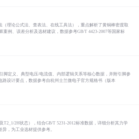
法（理论公式法、查表法、在线工具法），重点解析了黄铜棒密度取
计算案例、误差分析及选材建议，数据参考GB/T 4423-2007等国家标
括各引脚定义、典型电压/电流值、内部逻辑关系等核心数据，并附引脚参
电路设计要点，数据参考自杭州士兰微电子官方规格书（版本
_1/2H状态），结合GB/T 5231-2012标准数据，详细分析其力学
差异，为工业选材提供参考。