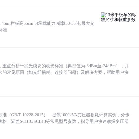
5m,栏板高55cm b)承载能力:标载30-35吨,最大允
标准
点分析千兆光模块的收光标准（典型值为-3dBm至-24dBm），并
常的常见原因（如光纤损耗、连接器问题）及解决方案，帮助用户快
/T 10228-2015），提供1000kVA变压器损耗计算实例，分步
，涵盖SCB10/SCB13等常见型号参数，指导用户快速掌握变压器