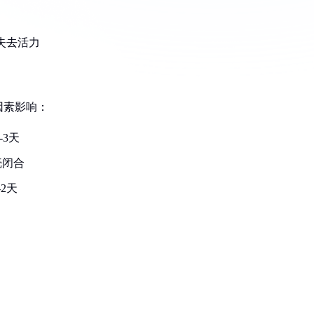
失去活力
因素影响：
-3天
壳闭合
2天