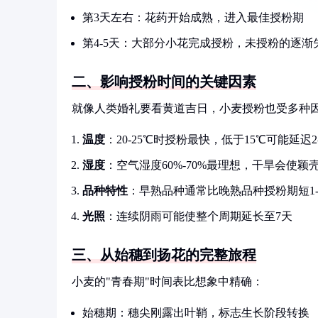
第3天左右：花药开始成熟，进入最佳授粉期
第4-5天：大部分小花完成授粉，未授粉的逐渐
二、影响授粉时间的关键因素
就像人类婚礼要看黄道吉日，小麦授粉也受多种
温度
：20-25℃时授粉最快，低于15℃可能延迟2
湿度
：空气湿度60%-70%最理想，干旱会使颖
品种特性
：早熟品种通常比晚熟品种授粉期短1-
光照
：连续阴雨可能使整个周期延长至7天
三、从始穗到扬花的完整旅程
小麦的"青春期"时间表比想象中精确：
始穗期：穗尖刚露出叶鞘，标志生长阶段转换