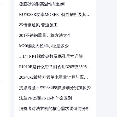
覆膜砂的耐高温性能如何
RU7088R功率MOSFET特性解析及其在
可调电源设计中的实践
不锈钢通风 管道施工
201不锈钢重量计算方法大全
M20螺纹大径和小径是多少
1-1/4 NPT螺纹参数及底孔尺寸详解
F1010E是什么管？能否用3205或3505代
换
20x40x2镀锌方管单米重量计算与应用
分析
抗渗混凝土中P6和P8膨胀剂分别加多少
法兰PN25和PN16有什么区别
消费者对洗衣机的核心需求调研与分析