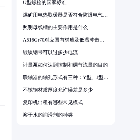
U型螺栓的国家标准
煤矿用电热取暖器是否符合防爆电气设
备标准
照明母线槽的主要作用是什么
A516Gr70对应国内材质及低温冲击要
求解析
镀镍钢带可以过多少电流
计量泵如何达到控制和调节流量的目的
联轴器的轴孔形式有三种：Y型、J型、
Z型
不锈钢材质厚度允许误差是多少
复印机出租有哪些常见模式
溶于水的润滑剂的种类