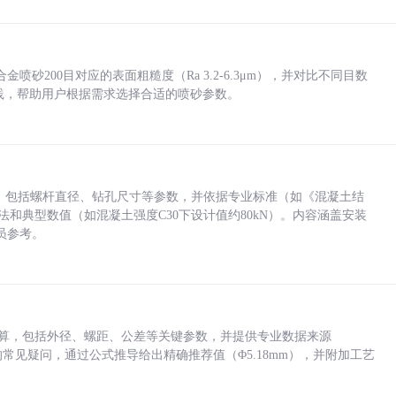
砂200目对应的表面粗糙度（Ra 3.2-6.3μm），并对比不同目数
业实践，帮助用户根据需求选择合适的喷砂参数。
力，包括螺杆直径、钻孔尺寸等参数，并依据专业标准（如《混凝土结
方法和典型数值（如混凝土强度C30下设计值约80kN）。内容涵盖安装
员参考。
底孔计算，包括外径、螺距、公差等关键参数，并提供专业数据来源
孔尺寸的常见疑问，通过公式推导给出精确推荐值（Φ5.18mm），并附加工艺