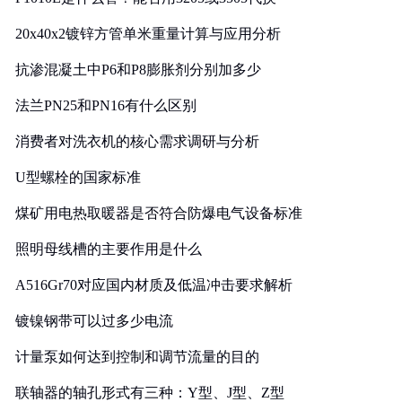
20x40x2镀锌方管单米重量计算与应用分析
抗渗混凝土中P6和P8膨胀剂分别加多少
法兰PN25和PN16有什么区别
消费者对洗衣机的核心需求调研与分析
U型螺栓的国家标准
煤矿用电热取暖器是否符合防爆电气设备标准
照明母线槽的主要作用是什么
A516Gr70对应国内材质及低温冲击要求解析
镀镍钢带可以过多少电流
计量泵如何达到控制和调节流量的目的
联轴器的轴孔形式有三种：Y型、J型、Z型