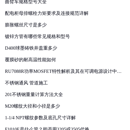
曲臂车规格型号大全
配电柜母排螺栓力矩要求及连接规范详解
膨胀螺丝尺寸是多少
镀锌方管有哪些常见规格和型号
D400球墨铸铁井盖重多少
覆膜砂的耐高温性能如何
RU7088R功率MOSFET特性解析及其在可调电源设计中的
实践
不锈钢通风 管道施工
201不锈钢重量计算方法大全
M20螺纹大径和小径是多少
1-1/4 NPT螺纹参数及底孔尺寸详解
F1010E是什么管？能否用3205或3505代换