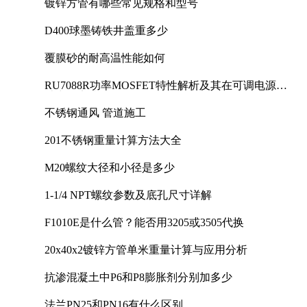
镀锌方管有哪些常见规格和型号
D400球墨铸铁井盖重多少
覆膜砂的耐高温性能如何
RU7088R功率MOSFET特性解析及其在可调电源设
计中的实践
不锈钢通风 管道施工
201不锈钢重量计算方法大全
M20螺纹大径和小径是多少
1-1/4 NPT螺纹参数及底孔尺寸详解
F1010E是什么管？能否用3205或3505代换
20x40x2镀锌方管单米重量计算与应用分析
抗渗混凝土中P6和P8膨胀剂分别加多少
法兰PN25和PN16有什么区别