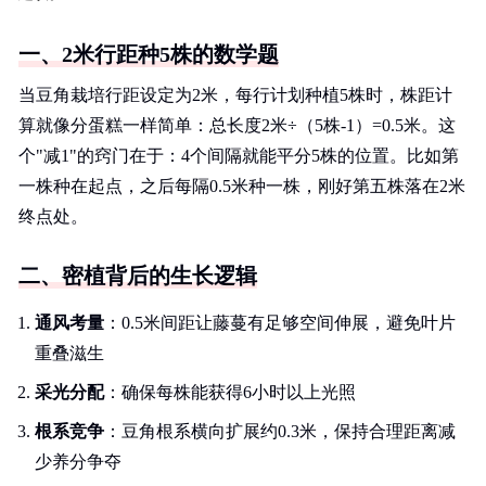
一、2米行距种5株的数学题
当豆角栽培行距设定为2米，每行计划种植5株时，株距计
算就像分蛋糕一样简单：总长度2米÷（5株-1）=0.5米。这
个"减1"的窍门在于：4个间隔就能平分5株的位置。比如第
一株种在起点，之后每隔0.5米种一株，刚好第五株落在2米
终点处。
二、密植背后的生长逻辑
通风考量
：0.5米间距让藤蔓有足够空间伸展，避免叶片
重叠滋生
采光分配
：确保每株能获得6小时以上光照
根系竞争
：豆角根系横向扩展约0.3米，保持合理距离减
少养分争夺