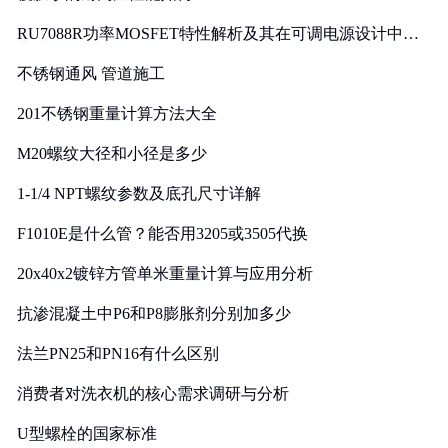
RU7088R功率MOSFET特性解析及其在可调电源设计中的
实践
不锈钢通风 管道施工
201不锈钢重量计算方法大全
M20螺纹大径和小径是多少
1-1/4 NPT螺纹参数及底孔尺寸详解
F1010E是什么管？能否用3205或3505代换
20x40x2镀锌方管单米重量计算与应用分析
抗渗混凝土中P6和P8膨胀剂分别加多少
法兰PN25和PN16有什么区别
消费者对洗衣机的核心需求调研与分析
U型螺栓的国家标准