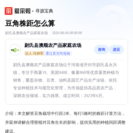
寻源宝典
豆角株距怎么算
尉氏县澳顺农产品家庭农场
·
2026-08-04 08:00:00
尉氏县澳顺农产品家庭农场
咨询
进店
法人:马帅军
通过真实性核验
尉氏县澳顺农产品家庭农场位于河南省开封市尉氏县永兴
镇，专注于商薯19、美国9408、豫薯868等优质薯类种植与
销售，覆盖谷物、豆类、油料及园艺产品全产业链。依托
专业种植技术与规范化管理，为市场提供高品质农产品，
深耕农业领域，实力雄厚。成立时间：2023年6月。
介绍：
本文解答豆角栽培中行距2米、每行5株时的株距计算方法，
并延伸讲解合理密植对豆角生长的影响，提供实用的种植间距调整
建议。