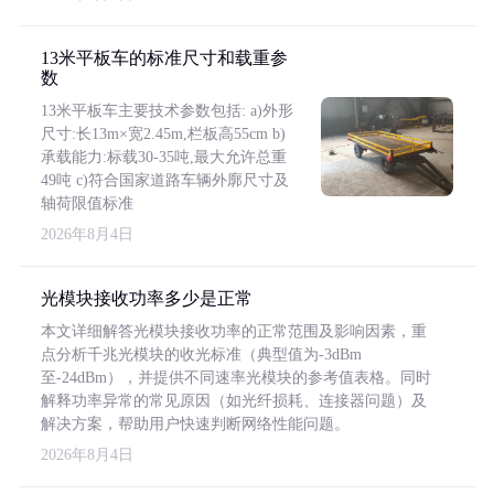
13米平板车的标准尺寸和载重参
数
13米平板车主要技术参数包括: a)外形
尺寸:长13m×宽2.45m,栏板高55cm b)
承载能力:标载30-35吨,最大允许总重
49吨 c)符合国家道路车辆外廓尺寸及
轴荷限值标准
2026年8月4日
光模块接收功率多少是正常
本文详细解答光模块接收功率的正常范围及影响因素，重
点分析千兆光模块的收光标准（典型值为-3dBm
至-24dBm），并提供不同速率光模块的参考值表格。同时
解释功率异常的常见原因（如光纤损耗、连接器问题）及
解决方案，帮助用户快速判断网络性能问题。
2026年8月4日