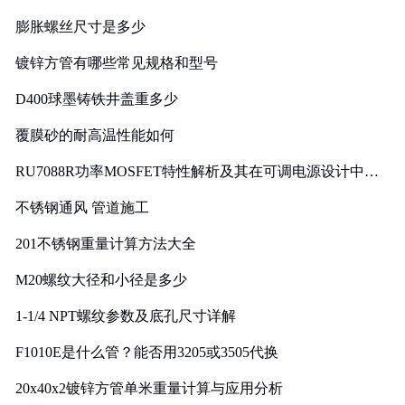
膨胀螺丝尺寸是多少
镀锌方管有哪些常见规格和型号
D400球墨铸铁井盖重多少
覆膜砂的耐高温性能如何
RU7088R功率MOSFET特性解析及其在可调电源设计中的
实践
不锈钢通风 管道施工
201不锈钢重量计算方法大全
M20螺纹大径和小径是多少
1-1/4 NPT螺纹参数及底孔尺寸详解
F1010E是什么管？能否用3205或3505代换
20x40x2镀锌方管单米重量计算与应用分析