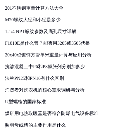
201不锈钢重量计算方法大全
M20螺纹大径和小径是多少
1-1/4 NPT螺纹参数及底孔尺寸详解
F1010E是什么管？能否用3205或3505代换
20x40x2镀锌方管单米重量计算与应用分析
抗渗混凝土中P6和P8膨胀剂分别加多少
法兰PN25和PN16有什么区别
消费者对洗衣机的核心需求调研与分析
U型螺栓的国家标准
煤矿用电热取暖器是否符合防爆电气设备标准
照明母线槽的主要作用是什么