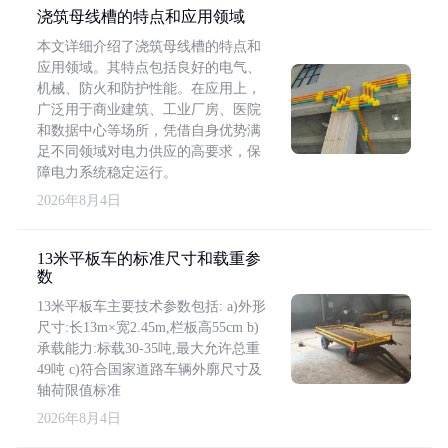
浇筑母线槽的特点和应用领域
本文详细介绍了浇筑母线槽的特点和
应用领域。其特点包括良好的电气、
机械、防火和防护性能。在应用上，
广泛用于商业建筑、工业厂房、医院
和数据中心等场所，凭借自身优势满
足不同领域对电力供应的高要求，保
障电力系统稳定运行。
2026年8月4日
13米平板车的标准尺寸和载重参
数
13米平板车主要技术参数包括: a)外形
尺寸:长13m×宽2.45m,栏板高55cm b)
承载能力:标载30-35吨,最大允许总重
49吨 c)符合国家道路车辆外廓尺寸及
轴荷限值标准
2026年8月4日