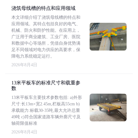
浇筑母线槽的特点和应用领域
本文详细介绍了浇筑母线槽的特点和
应用领域。其特点包括良好的电气、
机械、防火和防护性能。在应用上，
广泛用于商业建筑、工业厂房、医院
和数据中心等场所，凭借自身优势满
足不同领域对电力供应的高要求，保
障电力系统稳定运行。
2026年8月4日
13米平板车的标准尺寸和载重参
数
13米平板车主要技术参数包括: a)外形
尺寸:长13m×宽2.45m,栏板高55cm b)
承载能力:标载30-35吨,最大允许总重
49吨 c)符合国家道路车辆外廓尺寸及
轴荷限值标准
2026年8月4日