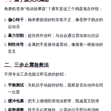
角磨机变身"电动按摩器"？通常是这三个捣蛋鬼在作怪：
偏心转子
：轴承磨损或砂轮安装不正，像歪脖子跑步的
运动员
暴力切割
：超负荷作业时，马达会通过震动发出抗议
刚性传导
：金属把手直接传递震动，像握着一根振动的
音叉
二、三步止震急救法
不用专业工具也能立即见效的妙招：
平衡测试
：关机后手动旋转砂轮，观察是否自动停在同
一位置
缓冲包裹
：把手上缠绕防滑泡沫胶带，既减震又防滑
姿势调整
：双手呈45度握持，让震动沿手臂自然消散