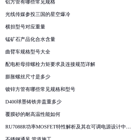
铝方管有哪些常见规格
光线传媒参投三国的星空爆冷
横担型号对应重量
锰矿石产品化合水含量
曲臂车规格型号大全
配电柜母排螺栓力矩要求及连接规范详解
膨胀螺丝尺寸是多少
镀锌方管有哪些常见规格和型号
D400球墨铸铁井盖重多少
覆膜砂的耐高温性能如何
RU7088R功率MOSFET特性解析及其在可调电源设计中的
实践
不锈钢通风 管道施工