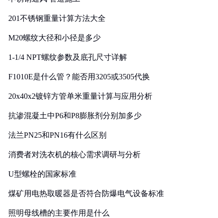
201不锈钢重量计算方法大全
M20螺纹大径和小径是多少
1-1/4 NPT螺纹参数及底孔尺寸详解
F1010E是什么管？能否用3205或3505代换
20x40x2镀锌方管单米重量计算与应用分析
抗渗混凝土中P6和P8膨胀剂分别加多少
法兰PN25和PN16有什么区别
消费者对洗衣机的核心需求调研与分析
U型螺栓的国家标准
煤矿用电热取暖器是否符合防爆电气设备标准
照明母线槽的主要作用是什么