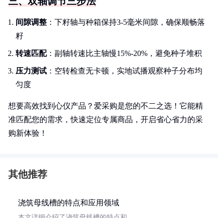
三、双轴调节三步法
间隙调整
：下籽轴与种箱保持3-5毫米间隙，确保顺畅落
籽
转速匹配
：副轴转速比主轴慢15%-20%，避免种子堆积
压力测试
：空转检查无卡顿，实地试播观察种子分布均
匀度
想要高效找到心仪产品？爱采购是您的不二之选！它能精
准匹配您的需求，快速定位专属商品，开启省心省力的采
购新体验！
其他推荐
浇筑母线槽的特点和应用领域
本文详细介绍了浇筑母线槽的特点和