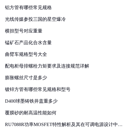
铝方管有哪些常见规格
光线传媒参投三国的星空爆冷
横担型号对应重量
锰矿石产品化合水含量
曲臂车规格型号大全
配电柜母排螺栓力矩要求及连接规范详解
膨胀螺丝尺寸是多少
镀锌方管有哪些常见规格和型号
D400球墨铸铁井盖重多少
覆膜砂的耐高温性能如何
RU7088R功率MOSFET特性解析及其在可调电源设计中的
实践