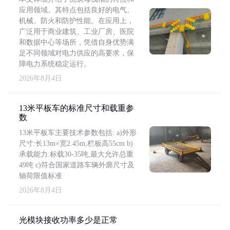
应用领域。其特点包括良好的电气、
机械、防火和防护性能。在应用上，
广泛用于商业建筑、工业厂房、医院
和数据中心等场所，凭借自身优势满
足不同领域对电力供应的高要求，保
障电力系统稳定运行。
2026年8月4日
13米平板车的标准尺寸和载重参
数
13米平板车主要技术参数包括: a)外形
尺寸:长13m×宽2.45m,栏板高55cm b)
承载能力:标载30-35吨,最大允许总重
49吨 c)符合国家道路车辆外廓尺寸及
轴荷限值标准
2026年8月4日
光模块接收功率多少是正常