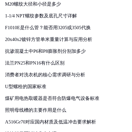
M20螺纹大径和小径是多少
1-1/4 NPT螺纹参数及底孔尺寸详解
F1010E是什么管？能否用3205或3505代换
20x40x2镀锌方管单米重量计算与应用分析
抗渗混凝土中P6和P8膨胀剂分别加多少
法兰PN25和PN16有什么区别
消费者对洗衣机的核心需求调研与分析
U型螺栓的国家标准
煤矿用电热取暖器是否符合防爆电气设备标准
照明母线槽的主要作用是什么
A516Gr70对应国内材质及低温冲击要求解析