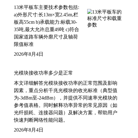
13米平板车主要技术参数包括:
a)外形尺寸:长13m×宽2.45m,栏
板高55cm b)承载能力:标载30-
35吨,最大允许总重49吨 c)符合
国家道路车辆外廓尺寸及轴荷
限值标准
2026年8月4日
光模块接收功率多少是正常
本文详细解答光模块接收功率的正常范围及影响
因素，重点分析千兆光模块的收光标准（典型值
为-3dBm至-24dBm），并提供不同速率光模块的
参考值表格。同时解释功率异常的常见原因（如
光纤损耗、连接器问题）及解决方案，帮助用户
快速判断网络性能问题。
2026年8月4日