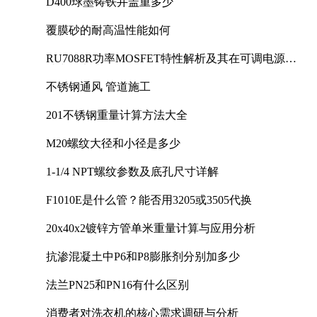
D400球墨铸铁井盖重多少
覆膜砂的耐高温性能如何
RU7088R功率MOSFET特性解析及其在可调电源设
计中的实践
不锈钢通风 管道施工
201不锈钢重量计算方法大全
M20螺纹大径和小径是多少
1-1/4 NPT螺纹参数及底孔尺寸详解
F1010E是什么管？能否用3205或3505代换
20x40x2镀锌方管单米重量计算与应用分析
抗渗混凝土中P6和P8膨胀剂分别加多少
法兰PN25和PN16有什么区别
消费者对洗衣机的核心需求调研与分析