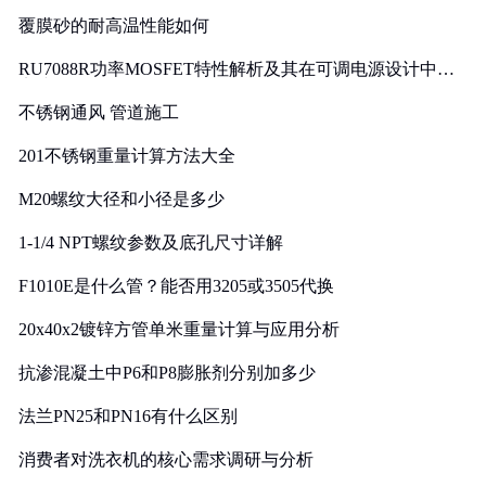
覆膜砂的耐高温性能如何
RU7088R功率MOSFET特性解析及其在可调电源设计中的
实践
不锈钢通风 管道施工
201不锈钢重量计算方法大全
M20螺纹大径和小径是多少
1-1/4 NPT螺纹参数及底孔尺寸详解
F1010E是什么管？能否用3205或3505代换
20x40x2镀锌方管单米重量计算与应用分析
抗渗混凝土中P6和P8膨胀剂分别加多少
法兰PN25和PN16有什么区别
消费者对洗衣机的核心需求调研与分析