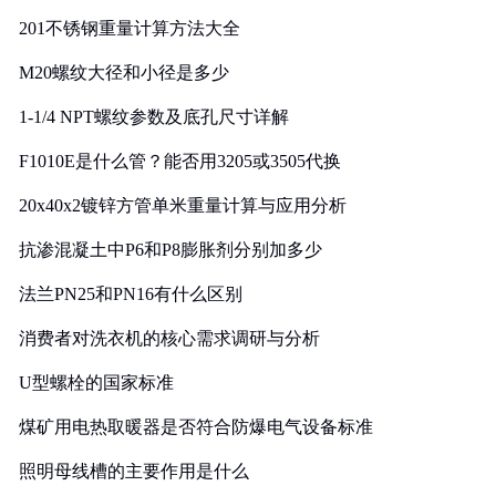
201不锈钢重量计算方法大全
M20螺纹大径和小径是多少
1-1/4 NPT螺纹参数及底孔尺寸详解
F1010E是什么管？能否用3205或3505代换
20x40x2镀锌方管单米重量计算与应用分析
抗渗混凝土中P6和P8膨胀剂分别加多少
法兰PN25和PN16有什么区别
消费者对洗衣机的核心需求调研与分析
U型螺栓的国家标准
煤矿用电热取暖器是否符合防爆电气设备标准
照明母线槽的主要作用是什么