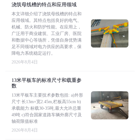
浇筑母线槽的特点和应用领域
本文详细介绍了浇筑母线槽的特点和
应用领域。其特点包括良好的电气、
机械、防火和防护性能。在应用上，
广泛用于商业建筑、工业厂房、医院
和数据中心等场所，凭借自身优势满
足不同领域对电力供应的高要求，保
障电力系统稳定运行。
2026年8月4日
13米平板车的标准尺寸和载重参
数
13米平板车主要技术参数包括: a)外形
尺寸:长13m×宽2.45m,栏板高55cm b)
承载能力:标载30-35吨,最大允许总重
49吨 c)符合国家道路车辆外廓尺寸及
轴荷限值标准
2026年8月4日