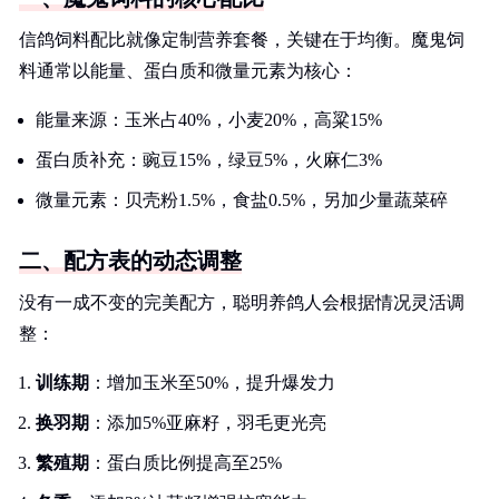
信鸽饲料配比就像定制营养套餐，关键在于均衡。魔鬼饲
料通常以能量、蛋白质和微量元素为核心：
能量来源：玉米占40%，小麦20%，高粱15%
蛋白质补充：豌豆15%，绿豆5%，火麻仁3%
微量元素：贝壳粉1.5%，食盐0.5%，另加少量蔬菜碎
二、配方表的动态调整
没有一成不变的完美配方，聪明养鸽人会根据情况灵活调
整：
训练期
：增加玉米至50%，提升爆发力
换羽期
：添加5%亚麻籽，羽毛更光亮
繁殖期
：蛋白质比例提高至25%