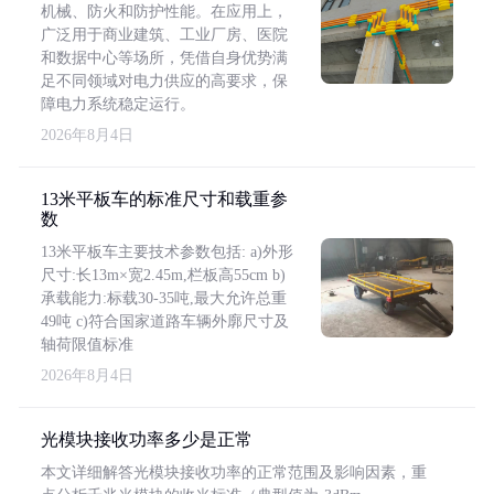
机械、防火和防护性能。在应用上，
广泛用于商业建筑、工业厂房、医院
和数据中心等场所，凭借自身优势满
足不同领域对电力供应的高要求，保
障电力系统稳定运行。
2026年8月4日
13米平板车的标准尺寸和载重参
数
13米平板车主要技术参数包括: a)外形
尺寸:长13m×宽2.45m,栏板高55cm b)
承载能力:标载30-35吨,最大允许总重
49吨 c)符合国家道路车辆外廓尺寸及
轴荷限值标准
2026年8月4日
光模块接收功率多少是正常
本文详细解答光模块接收功率的正常范围及影响因素，重