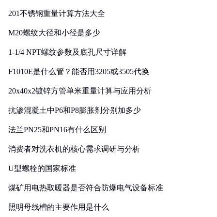
201不锈钢重量计算方法大全
M20螺纹大径和小径是多少
1-1/4 NPT螺纹参数及底孔尺寸详解
F1010E是什么管？能否用3205或3505代换
20x40x2镀锌方管单米重量计算与应用分析
抗渗混凝土中P6和P8膨胀剂分别加多少
法兰PN25和PN16有什么区别
消费者对洗衣机的核心需求调研与分析
U型螺栓的国家标准
煤矿用电热取暖器是否符合防爆电气设备标准
照明母线槽的主要作用是什么