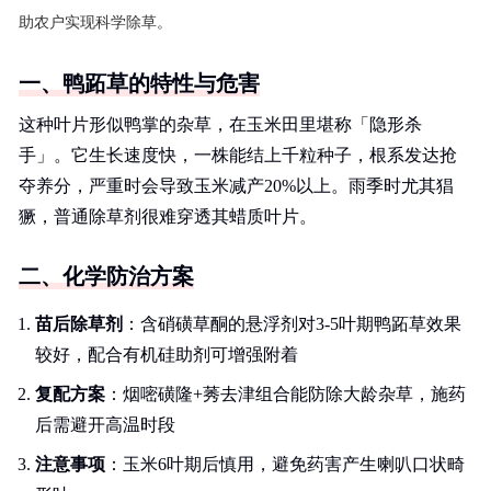
助农户实现科学除草。
一、鸭跖草的特性与危害
这种叶片形似鸭掌的杂草，在玉米田里堪称「隐形杀
手」。它生长速度快，一株能结上千粒种子，根系发达抢
夺养分，严重时会导致玉米减产20%以上。雨季时尤其猖
獗，普通除草剂很难穿透其蜡质叶片。
二、化学防治方案
苗后除草剂
：含硝磺草酮的悬浮剂对3-5叶期鸭跖草效果
较好，配合有机硅助剂可增强附着
复配方案
：烟嘧磺隆+莠去津组合能防除大龄杂草，施药
后需避开高温时段
注意事项
：玉米6叶期后慎用，避免药害产生喇叭口状畸