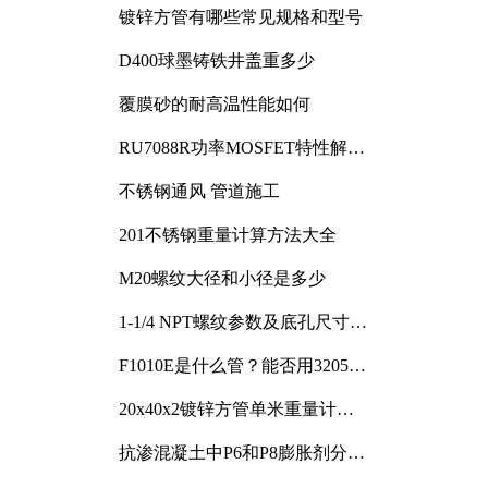
镀锌方管有哪些常见规格和型号
D400球墨铸铁井盖重多少
覆膜砂的耐高温性能如何
RU7088R功率MOSFET特性解析
及其在可调电源设计中的实践
不锈钢通风 管道施工
201不锈钢重量计算方法大全
M20螺纹大径和小径是多少
1-1/4 NPT螺纹参数及底孔尺寸详
解
F1010E是什么管？能否用3205或
3505代换
20x40x2镀锌方管单米重量计算
与应用分析
抗渗混凝土中P6和P8膨胀剂分别
加多少