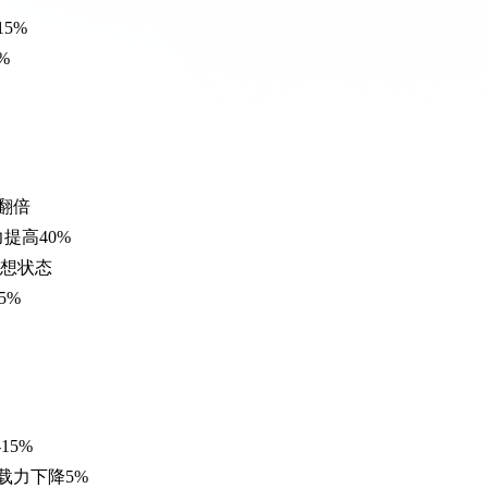
5%
%
接翻倍
提高40%
理想状态
5%
15%
载力下降5%