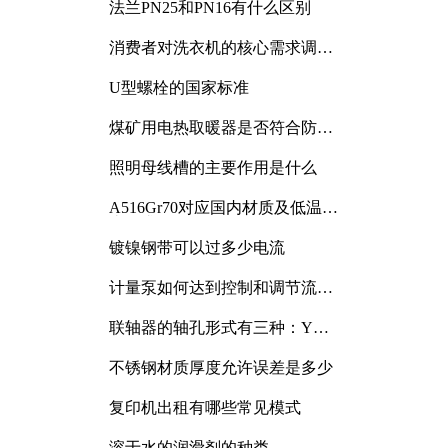
法兰PN25和PN16有什么区别
消费者对洗衣机的核心需求调研
与分析
U型螺栓的国家标准
煤矿用电热取暖器是否符合防爆
电气设备标准
照明母线槽的主要作用是什么
A516Gr70对应国内材质及低温冲
击要求解析
镀镍钢带可以过多少电流
计量泵如何达到控制和调节流量
的目的
联轴器的轴孔形式有三种：Y
型、J型、Z型
不锈钢材质厚度允许误差是多少
复印机出租有哪些常见模式
溶于水的润滑剂的种类