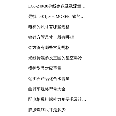
LGJ-240/30导线参数及载流量解
析
寻找nce01p30k MOSFET管的合
适替代型号
电梯的尺寸有哪些规格
镀锌方管尺寸一般有哪些
铝方管有哪些常见规格
光线传媒参投三国的星空爆冷
横担型号对应重量
锰矿石产品化合水含量
曲臂车规格型号大全
配电柜母排螺栓力矩要求及连接
规范详解
膨胀螺丝尺寸是多少