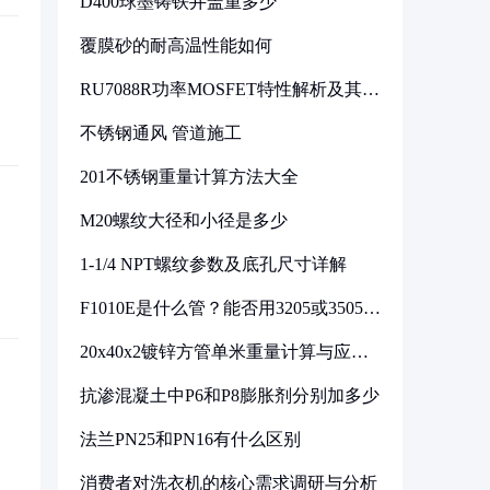
D400球墨铸铁井盖重多少
覆膜砂的耐高温性能如何
RU7088R功率MOSFET特性解析及其在
可调电源设计中的实践
不锈钢通风 管道施工
201不锈钢重量计算方法大全
M20螺纹大径和小径是多少
1-1/4 NPT螺纹参数及底孔尺寸详解
F1010E是什么管？能否用3205或3505代
换
20x40x2镀锌方管单米重量计算与应用
分析
抗渗混凝土中P6和P8膨胀剂分别加多少
法兰PN25和PN16有什么区别
消费者对洗衣机的核心需求调研与分析