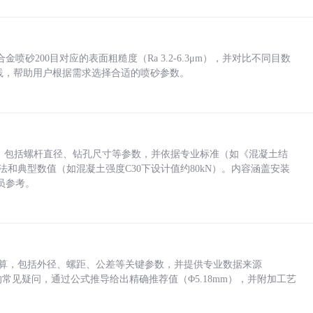
砂200目对应的表面粗糙度（Ra 3.2-6.3μm），并对比不同目数
业实践，帮助用户根据需求选择合适的喷砂参数。
力，包括螺杆直径、钻孔尺寸等参数，并依据专业标准（如《混凝土结
方法和典型数值（如混凝土强度C30下设计值约80kN）。内容涵盖安装
员参考。
底孔计算，包括外径、螺距、公差等关键参数，并提供专业数据来源
孔尺寸的常见疑问，通过公式推导给出精确推荐值（Φ5.18mm），并附加工艺