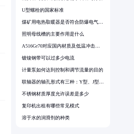
U型螺栓的国家标准
煤矿用电热取暖器是否符合防爆电气设
备标准
照明母线槽的主要作用是什么
A516Gr70对应国内材质及低温冲击要
求解析
镀镍钢带可以过多少电流
计量泵如何达到控制和调节流量的目的
联轴器的轴孔形式有三种：Y型、J型、
Z型
不锈钢材质厚度允许误差是多少
复印机出租有哪些常见模式
溶于水的润滑剂的种类