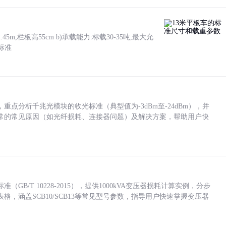
5m,栏板高55cm b)承载能力:标载30-35吨,最大允
标准
点分析千兆光模块的收光标准（典型值为-3dBm至-24dBm），并
常的常见原因（如光纤损耗、连接器问题）及解决方案，帮助用户快
/T 10228-2015），提供1000kVA变压器损耗计算实例，分步
，涵盖SCB10/SCB13等常见型号参数，指导用户快速掌握变压器