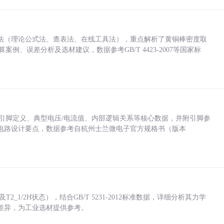
法（理论公式法、查表法、在线工具法），重点解析了黄铜棒密度取
计算案例、误差分析及选材建议，数据参考GB/T 4423-2007等国家标
括各引脚定义、典型电压/电流值、内部逻辑关系等核心数据，并附引脚参
电路设计要点，数据参考自杭州士兰微电子官方规格书（版本
_1/2H状态），结合GB/T 5231-2012标准数据，详细分析其力学
差异，为工业选材提供参考。