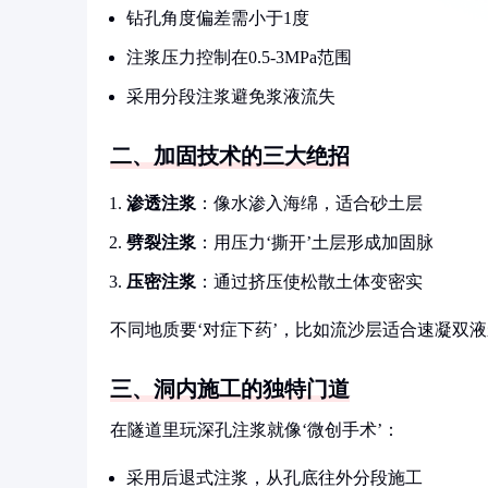
钻孔角度偏差需小于1度
注浆压力控制在0.5-3MPa范围
采用分段注浆避免浆液流失
二、加固技术的三大绝招
渗透注浆
：像水渗入海绵，适合砂土层
劈裂注浆
：用压力‘撕开’土层形成加固脉
压密注浆
：通过挤压使松散土体变密实
不同地质要‘对症下药’，比如流沙层适合速凝双
三、洞内施工的独特门道
在隧道里玩深孔注浆就像‘微创手术’：
采用后退式注浆，从孔底往外分段施工