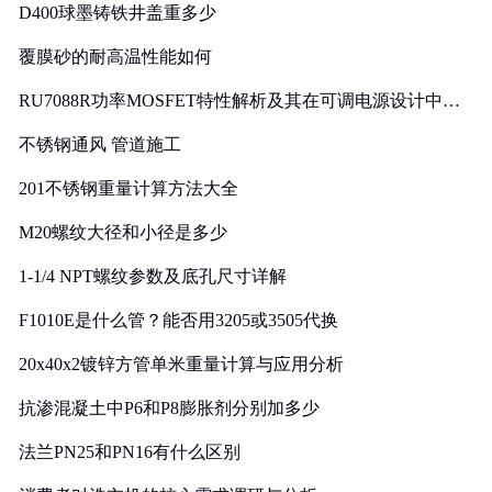
D400球墨铸铁井盖重多少
覆膜砂的耐高温性能如何
RU7088R功率MOSFET特性解析及其在可调电源设计中的
实践
不锈钢通风 管道施工
201不锈钢重量计算方法大全
M20螺纹大径和小径是多少
1-1/4 NPT螺纹参数及底孔尺寸详解
F1010E是什么管？能否用3205或3505代换
20x40x2镀锌方管单米重量计算与应用分析
抗渗混凝土中P6和P8膨胀剂分别加多少
法兰PN25和PN16有什么区别