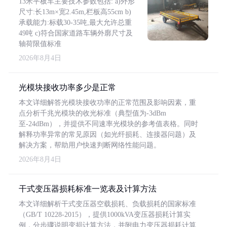
13米平板车主要技术参数包括: a)外形
尺寸:长13m×宽2.45m,栏板高55cm b)
承载能力:标载30-35吨,最大允许总重
49吨 c)符合国家道路车辆外廓尺寸及
轴荷限值标准
2026年8月4日
光模块接收功率多少是正常
本文详细解答光模块接收功率的正常范围及影响因素，重
点分析千兆光模块的收光标准（典型值为-3dBm
至-24dBm），并提供不同速率光模块的参考值表格。同时
解释功率异常的常见原因（如光纤损耗、连接器问题）及
解决方案，帮助用户快速判断网络性能问题。
2026年8月4日
干式变压器损耗标准一览表及计算方法
本文详细解析干式变压器空载损耗、负载损耗的国家标准
（GB/T 10228-2015），提供1000kVA变压器损耗计算实
例，分步骤说明变损计算方法，并附电力变压器损耗计算