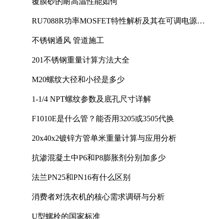
覆膜砂的耐高温性能如何
RU7088R功率MOSFET特性解析及其在可调电源设
计中的实践
不锈钢通风 管道施工
201不锈钢重量计算方法大全
M20螺纹大径和小径是多少
1-1/4 NPT螺纹参数及底孔尺寸详解
F1010E是什么管？能否用3205或3505代换
20x40x2镀锌方管单米重量计算与应用分析
抗渗混凝土中P6和P8膨胀剂分别加多少
法兰PN25和PN16有什么区别
消费者对洗衣机的核心需求调研与分析
U型螺栓的国家标准