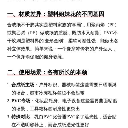
一、材质差异：塑料姐妹花的不同基因
合成纸不干胶其实是塑料家族的'学霸'，用聚丙烯（PP）
或聚乙烯（PE）做成纸的质感，既防水又耐撕。PVC不
干胶则是塑料界的'变形金刚'，柔软可塑性强，能做出各
种立体效果。简单来说：一个像穿冲锋衣的户外达人，
一个像穿瑜伽服的健身教练。
二、使用场景：各有所长的本领
合成纸主场
：户外标识、器械标签这些需要日晒雨淋
的场合，超市冷冻柜标签也不会起皱
PVC专场
：化妆品瓶身、电子设备这些需要曲面粘贴
的场景，工具箱标签耐磨性更突出
特殊对比
：乳白PVC比普通PVC多了遮光性，适合贴
在不透明容器上，而合成纸透光性更好