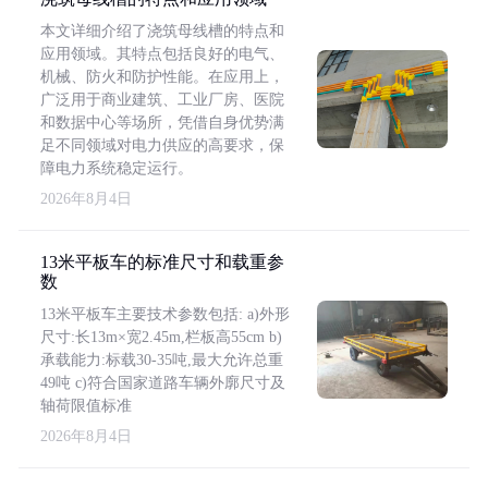
本文详细介绍了浇筑母线槽的特点和
应用领域。其特点包括良好的电气、
机械、防火和防护性能。在应用上，
广泛用于商业建筑、工业厂房、医院
和数据中心等场所，凭借自身优势满
足不同领域对电力供应的高要求，保
障电力系统稳定运行。
2026年8月4日
13米平板车的标准尺寸和载重参
数
13米平板车主要技术参数包括: a)外形
尺寸:长13m×宽2.45m,栏板高55cm b)
承载能力:标载30-35吨,最大允许总重
49吨 c)符合国家道路车辆外廓尺寸及
轴荷限值标准
2026年8月4日