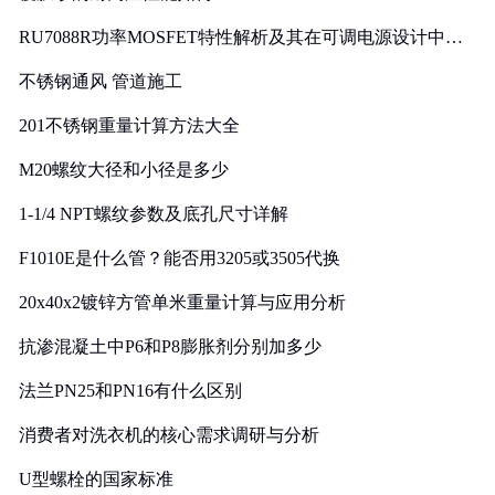
RU7088R功率MOSFET特性解析及其在可调电源设计中的
实践
不锈钢通风 管道施工
201不锈钢重量计算方法大全
M20螺纹大径和小径是多少
1-1/4 NPT螺纹参数及底孔尺寸详解
F1010E是什么管？能否用3205或3505代换
20x40x2镀锌方管单米重量计算与应用分析
抗渗混凝土中P6和P8膨胀剂分别加多少
法兰PN25和PN16有什么区别
消费者对洗衣机的核心需求调研与分析
U型螺栓的国家标准