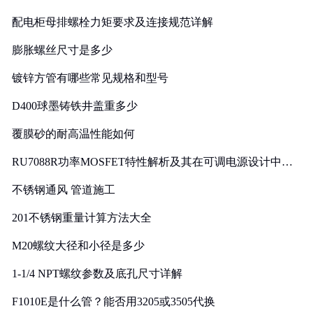
配电柜母排螺栓力矩要求及连接规范详解
膨胀螺丝尺寸是多少
镀锌方管有哪些常见规格和型号
D400球墨铸铁井盖重多少
覆膜砂的耐高温性能如何
RU7088R功率MOSFET特性解析及其在可调电源设计中的
实践
不锈钢通风 管道施工
201不锈钢重量计算方法大全
M20螺纹大径和小径是多少
1-1/4 NPT螺纹参数及底孔尺寸详解
F1010E是什么管？能否用3205或3505代换