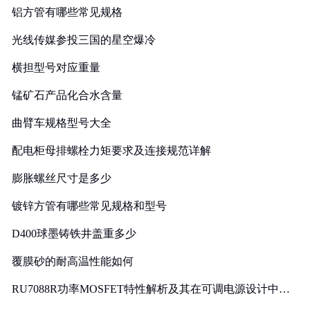
铝方管有哪些常见规格
光线传媒参投三国的星空爆冷
横担型号对应重量
锰矿石产品化合水含量
曲臂车规格型号大全
配电柜母排螺栓力矩要求及连接规范详解
膨胀螺丝尺寸是多少
镀锌方管有哪些常见规格和型号
D400球墨铸铁井盖重多少
覆膜砂的耐高温性能如何
RU7088R功率MOSFET特性解析及其在可调电源设计中的
实践