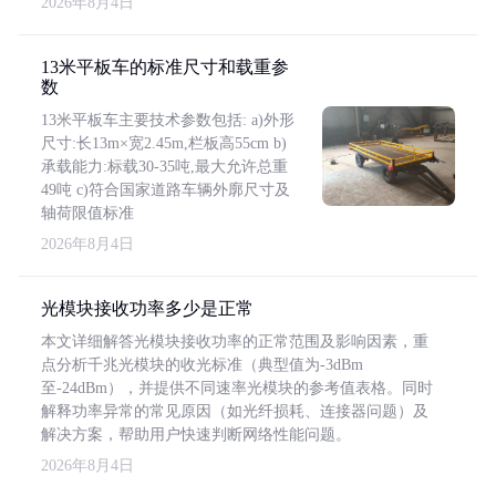
2026年8月4日
13米平板车的标准尺寸和载重参
数
13米平板车主要技术参数包括: a)外形
尺寸:长13m×宽2.45m,栏板高55cm b)
承载能力:标载30-35吨,最大允许总重
49吨 c)符合国家道路车辆外廓尺寸及
轴荷限值标准
2026年8月4日
光模块接收功率多少是正常
本文详细解答光模块接收功率的正常范围及影响因素，重
点分析千兆光模块的收光标准（典型值为-3dBm
至-24dBm），并提供不同速率光模块的参考值表格。同时
解释功率异常的常见原因（如光纤损耗、连接器问题）及
解决方案，帮助用户快速判断网络性能问题。
2026年8月4日