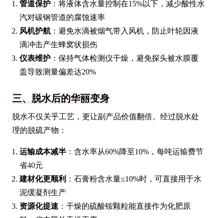
管道保护
：将液体含水量控制在15%以下，减少酸性水
汽对碳钢管道的腐蚀速率
风机护航
：避免水滴被烟气带入风机，防止叶轮因液
滴冲击产生蜂窝状损伤
仪表维护
：保持气体检测仪干燥，避免探头被水膜覆
盖导致测量偏差达20%
三、脱水后的华丽变身
脱水不仅关乎工艺，更让副产品价值翻倍。经过脱水处
理的脱硫产物：
运输成本减半
：含水率从60%降至10%，每吨运输费节
省40元
建材化更顺利
：石膏粉含水量≤10%时，可直接用于水
泥缓凝剂生产
资源化提速
：干燥的硫酸铵颗粒能直接作为化肥原