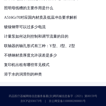
照明母线槽的主要作用是什么
A516Gr70对应国内材质及低温冲击要求解析
镀镍钢带可以过多少电流
计量泵如何达到控制和调节流量的目的
联轴器的轴孔形式有三种：Y型、J型、Z型
不锈钢材质厚度允许误差是多少
复印机出租有哪些常见模式
溶于水的润滑剂的种类
药品医疗器械网络信息服务备案(京)网药械信息备字（2021）第00159号
京ICP证030173号
京公网安备11000002000001号