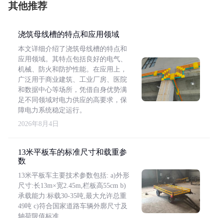
其他推荐
浇筑母线槽的特点和应用领域
本文详细介绍了浇筑母线槽的特点和
应用领域。其特点包括良好的电气、
机械、防火和防护性能。在应用上，
广泛用于商业建筑、工业厂房、医院
和数据中心等场所，凭借自身优势满
足不同领域对电力供应的高要求，保
障电力系统稳定运行。
2026年8月4日
13米平板车的标准尺寸和载重参
数
13米平板车主要技术参数包括: a)外形
尺寸:长13m×宽2.45m,栏板高55cm b)
承载能力:标载30-35吨,最大允许总重
49吨 c)符合国家道路车辆外廓尺寸及
轴荷限值标准