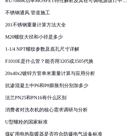
RU7088R功率MOSFET特性解析及其在可调电源设计中的
实践
不锈钢通风 管道施工
201不锈钢重量计算方法大全
M20螺纹大径和小径是多少
1-1/4 NPT螺纹参数及底孔尺寸详解
F1010E是什么管？能否用3205或3505代换
20x40x2镀锌方管单米重量计算与应用分析
抗渗混凝土中P6和P8膨胀剂分别加多少
法兰PN25和PN16有什么区别
消费者对洗衣机的核心需求调研与分析
U型螺栓的国家标准
煤矿用电热取暖器是否符合防爆电气设备标准