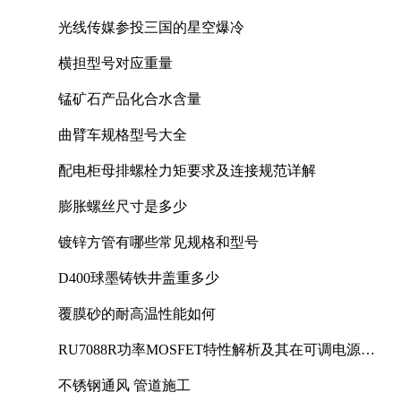
光线传媒参投三国的星空爆冷
横担型号对应重量
锰矿石产品化合水含量
曲臂车规格型号大全
配电柜母排螺栓力矩要求及连接规范详解
膨胀螺丝尺寸是多少
镀锌方管有哪些常见规格和型号
D400球墨铸铁井盖重多少
覆膜砂的耐高温性能如何
RU7088R功率MOSFET特性解析及其在可调电源设
计中的实践
不锈钢通风 管道施工