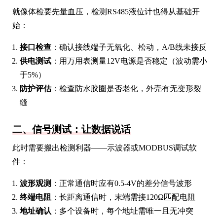
就像体检要先量血压，检测RS485液位计也得从基础开
始：
接口检查
：确认接线端子无氧化、松动，A/B线未接反
供电测试
：用万用表测量12V电源是否稳定（波动需小
于5%）
防护评估
：检查防水胶圈是否老化，外壳有无变形裂
缝
二、信号测试：让数据说话
此时需要搬出检测利器——示波器或MODBUS调试软
件：
波形观测
：正常通信时应有0.5-4V的差分信号波形
终端电阻
：长距离通信时，末端需接120Ω匹配电阻
地址确认
：多个设备时，每个地址需唯一且无冲突