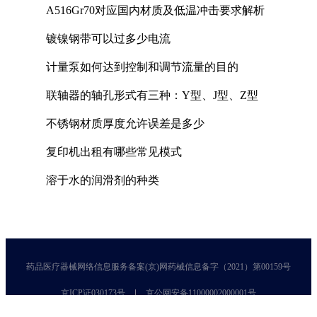
A516Gr70对应国内材质及低温冲击要求解析
镀镍钢带可以过多少电流
计量泵如何达到控制和调节流量的目的
联轴器的轴孔形式有三种：Y型、J型、Z型
不锈钢材质厚度允许误差是多少
复印机出租有哪些常见模式
溶于水的润滑剂的种类
药品医疗器械网络信息服务备案(京)网药械信息备字（2021）第00159号
京ICP证030173号
京公网安备11000002000001号