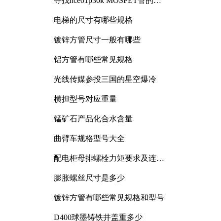
寻找nce01p30k MOSFET管的合
适替代型号
电梯的尺寸有哪些规格
镀锌方管尺寸一般有哪些
铝方管有哪些常见规格
光线传媒参投三国的星空爆冷
横担型号对应重量
锰矿石产品化合水含量
曲臂车规格型号大全
配电柜母排螺栓力矩要求及连接
规范详解
膨胀螺丝尺寸是多少
镀锌方管有哪些常见规格和型号
D400球墨铸铁井盖重多少