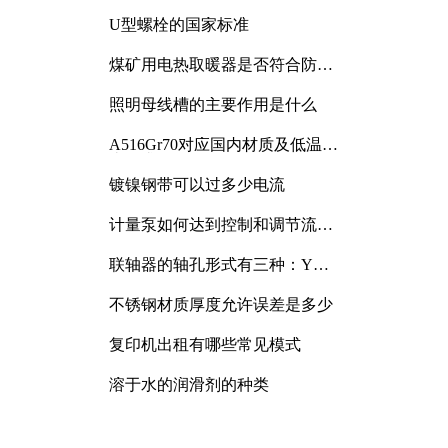
与分析
U型螺栓的国家标准
煤矿用电热取暖器是否符合防爆
电气设备标准
照明母线槽的主要作用是什么
A516Gr70对应国内材质及低温冲
击要求解析
镀镍钢带可以过多少电流
计量泵如何达到控制和调节流量
的目的
联轴器的轴孔形式有三种：Y
型、J型、Z型
不锈钢材质厚度允许误差是多少
复印机出租有哪些常见模式
溶于水的润滑剂的种类