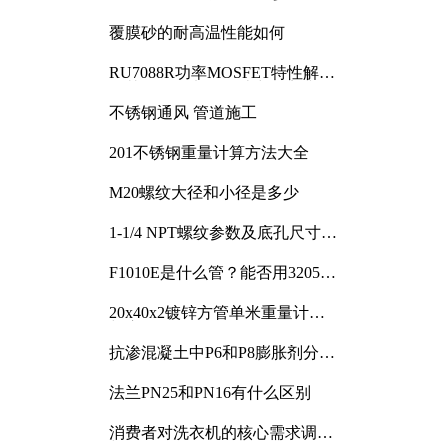
覆膜砂的耐高温性能如何
RU7088R功率MOSFET特性解析
及其在可调电源设计中的实践
不锈钢通风 管道施工
201不锈钢重量计算方法大全
M20螺纹大径和小径是多少
1-1/4 NPT螺纹参数及底孔尺寸详
解
F1010E是什么管？能否用3205或
3505代换
20x40x2镀锌方管单米重量计算
与应用分析
抗渗混凝土中P6和P8膨胀剂分别
加多少
法兰PN25和PN16有什么区别
消费者对洗衣机的核心需求调研