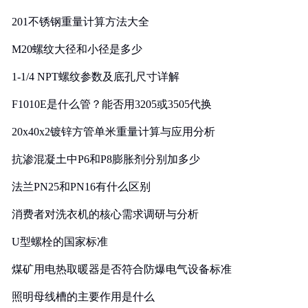
201不锈钢重量计算方法大全
M20螺纹大径和小径是多少
1-1/4 NPT螺纹参数及底孔尺寸详解
F1010E是什么管？能否用3205或3505代换
20x40x2镀锌方管单米重量计算与应用分析
抗渗混凝土中P6和P8膨胀剂分别加多少
法兰PN25和PN16有什么区别
消费者对洗衣机的核心需求调研与分析
U型螺栓的国家标准
煤矿用电热取暖器是否符合防爆电气设备标准
照明母线槽的主要作用是什么