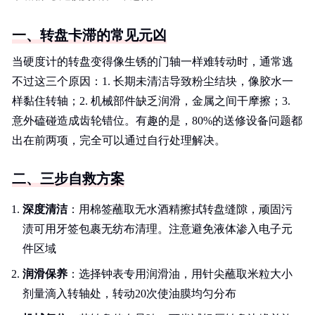
一、转盘卡滞的常见元凶
当硬度计的转盘变得像生锈的门轴一样难转动时，通常逃
不过这三个原因：1. 长期未清洁导致粉尘结块，像胶水一
样黏住转轴；2. 机械部件缺乏润滑，金属之间干摩擦；3.
意外磕碰造成齿轮错位。有趣的是，80%的送修设备问题都
出在前两项，完全可以通过自行处理解决。
二、三步自救方案
深度清洁
：用棉签蘸取无水酒精擦拭转盘缝隙，顽固污
渍可用牙签包裹无纺布清理。注意避免液体渗入电子元
件区域
润滑保养
：选择钟表专用润滑油，用针尖蘸取米粒大小
剂量滴入转轴处，转动20次使油膜均匀分布