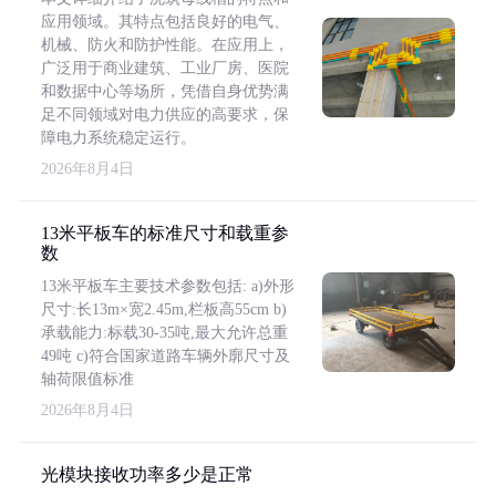
应用领域。其特点包括良好的电气、
机械、防火和防护性能。在应用上，
广泛用于商业建筑、工业厂房、医院
和数据中心等场所，凭借自身优势满
足不同领域对电力供应的高要求，保
障电力系统稳定运行。
2026年8月4日
13米平板车的标准尺寸和载重参
数
13米平板车主要技术参数包括: a)外形
尺寸:长13m×宽2.45m,栏板高55cm b)
承载能力:标载30-35吨,最大允许总重
49吨 c)符合国家道路车辆外廓尺寸及
轴荷限值标准
2026年8月4日
光模块接收功率多少是正常