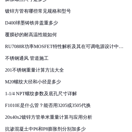
镀锌方管有哪些常见规格和型号
D400球墨铸铁井盖重多少
覆膜砂的耐高温性能如何
RU7088R功率MOSFET特性解析及其在可调电源设计中的
实践
不锈钢通风 管道施工
201不锈钢重量计算方法大全
M20螺纹大径和小径是多少
1-1/4 NPT螺纹参数及底孔尺寸详解
F1010E是什么管？能否用3205或3505代换
20x40x2镀锌方管单米重量计算与应用分析
抗渗混凝土中P6和P8膨胀剂分别加多少